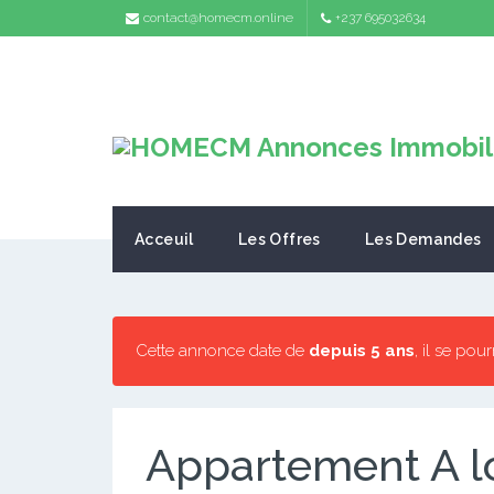
contact@homecm.online
+237 695032634
Acceuil
Les Offres
Les Demandes
Cette annonce date de
depuis 5 ans
, il se pou
Appartement A l