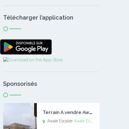
Télécharger l’application
Sponsorisés
T
errain A vendre Awaïe Escalier
Awaïe Escalier
Awaïe Escalier