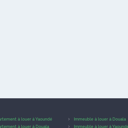
rtement à louer à Yaoundé
Immeuble à louer à Douala
rtement à louer à Douala
Immeuble à louer à Yaound