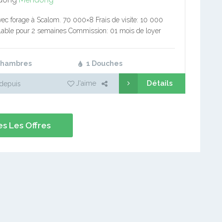
vec forage à Scalom. 70 000×8 Frais de visite: 10 000
able pour 2 semaines Commission: 01 mois de loyer
immobilier pro Bureaux de souscription: à côté…
Chambres
1 Douches
Détails
J'aime
depuis
s Les Offres