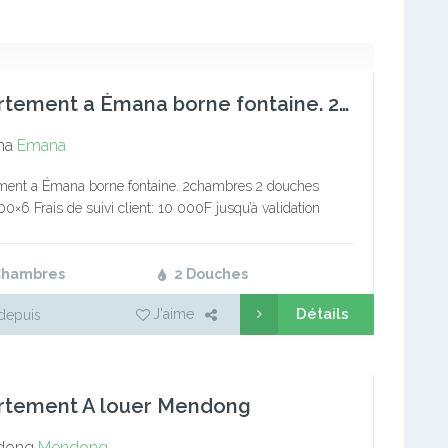
Appartement a Émana borne fontaine. 2chambres 2 douches .
na
Emana
ment a Émana borne fontaine. 2chambres 2 douches
00×6 Frais de suivi client: 10 000F jusqu’à validation
on: 1 mois de loyer Service immobilier Tél: (+237)
32/694494694 Bureaux de…
Chambres
2 Douches
Détails
J'aime
depuis
rtement A louer Mendong
dong
Mendong