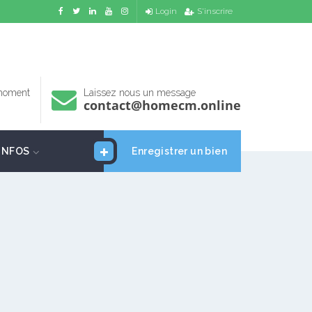
Login
S'inscrire
 moment
Laissez nous un message
contact@homecm.online
INFOS
Enregistrer un bien