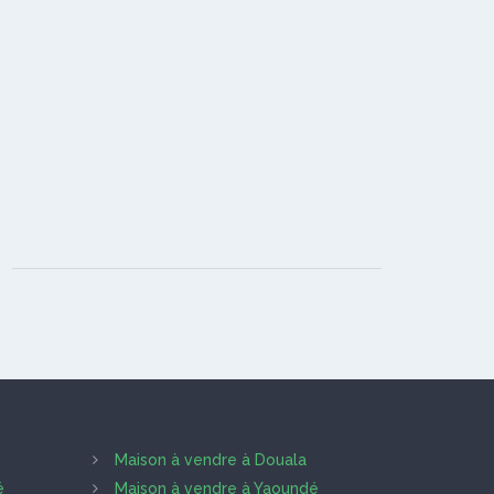
Maison à vendre à Douala
é
Maison à vendre à Yaoundé