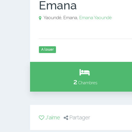
Emana
Yaoundé, Emana,
Emana
Yaoundé
A louer
2
Chambres
J'aime
Partager