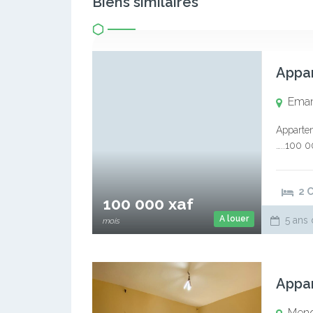
Biens similaires
Ema
Apparte
…..100 0
Commissi
6772987
2 
100 000 xaf
A louer
5 ans 
mois
Appa
Men