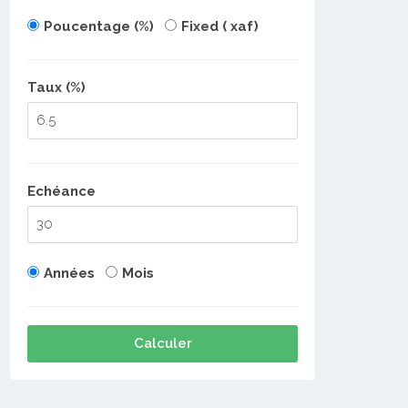
Poucentage (%)
Fixed ( xaf)
Taux (%)
Echéance
Années
Mois
Calculer