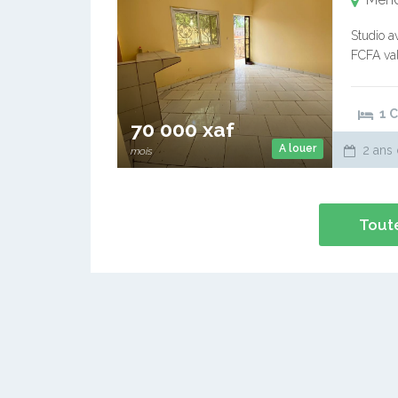
Studio a
FCFA val
Service 
1 
70 000 xaf
A louer
2 ans 
mois
Toute