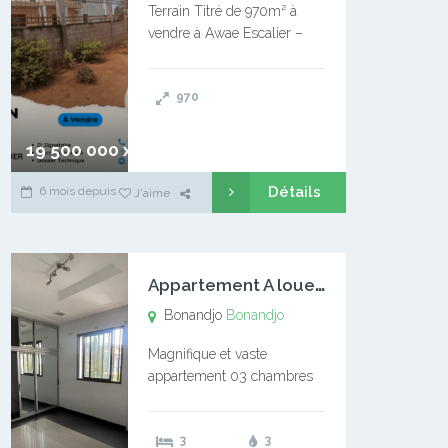
Terrain Titré de 970m² à
vendre à Awae Escalier –
Situé à Manassa, vers
Ngoantet – Non loin de
970
l’Université Catholique –
Encore d’autres Espaces
Disponibles – Terrain Titré –
19 500 000 xaf
…
Détails
6 mois depuis
J'aime
A
ppartement A louer Bonandjo
Bonandjo
Bonandjo
Magnifique et vaste
appartement 03 chambres
disponible à BONANDJO
DLA1 03 chambre 03
3
3
douches 01 vaste salon 01