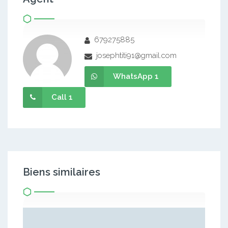
679275885
josephtiti91@gmail.com
WhatsApp 1
Call 1
Biens similaires