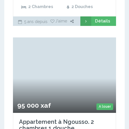
2 Chambres
2 Douches
Détails
J'aime
5 ans depuis
95 000 xaf
A louer
Appartement à Ngousso. 2
chambres 1 douche.