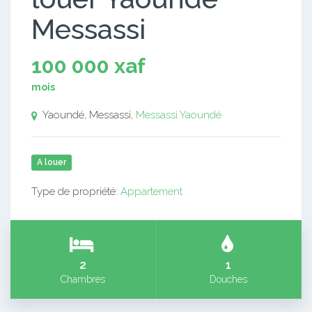
Messassi
100 000 xaf
mois
Yaoundé, Messassi,
Messassi
Yaoundé
A louer
Type de propriété:
Appartement
2
1
Chambres
Douches