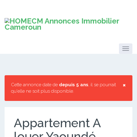
×
Cette annonce date de
depuis 5 ans
, il se pourrait
qu'elle ne soit plus disponible.
Appartement A
louer Yaoundé