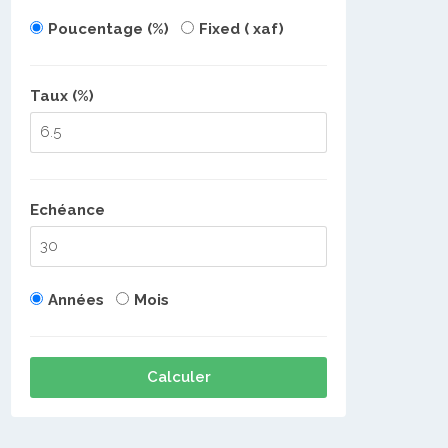
Poucentage (%)
Fixed ( xaf)
Taux (%)
Echéance
Années
Mois
Calculer