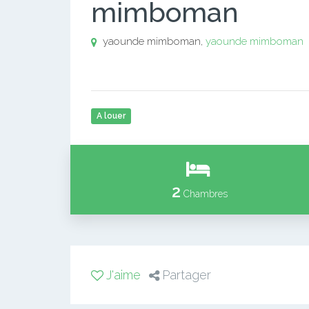
mimboman
yaounde mimboman,
yaounde mimboman
A louer
2
Chambres
J'aime
Partager