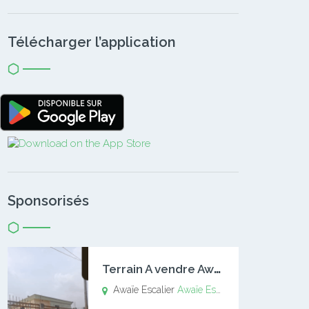
Télécharger l’application
Sponsorisés
T
errain A vendre Awaïe Escalier
Awaïe Escalier
Awaïe Escalier