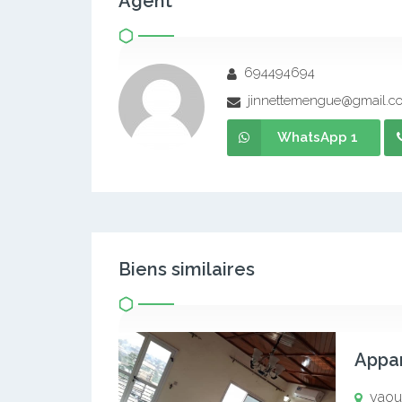
Agent
694494694
jinnettemengue@gmail.c
WhatsApp 1
Biens similaires
yaou