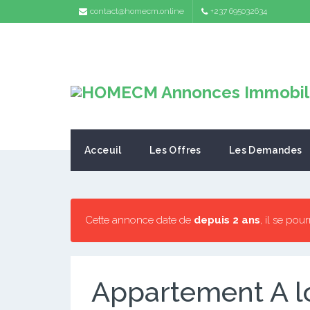
contact@homecm.online
+237 695032634
Acceuil
Les Offres
Les Demandes
Cette annonce date de
depuis 2 ans
, il se pou
Appartement A l