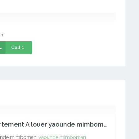
om
Call 1
Appartement A louer yaounde mimboman
nde mimboman,
yaounde mimboman