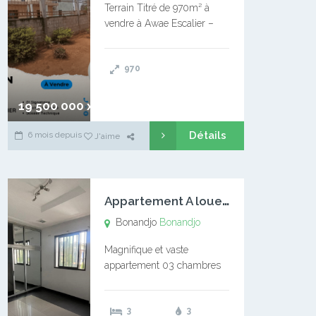
Terrain Titré de 970m² à
vendre à Awae Escalier –
Situé à Manassa, vers
Ngoantet – Non loin de
970
l’Université Catholique –
Encore d’autres Espaces
Disponibles – Terrain Titré –
19 500 000 xaf
…
Détails
6 mois depuis
J'aime
A
ppartement A louer Bonandjo
Bonandjo
Bonandjo
Magnifique et vaste
appartement 03 chambres
disponible à BONANDJO
DLA1 03 chambre 03
3
3
douches 01 vaste salon 01