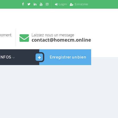
Login
S'inscrire
 moment
Laissez nous un message
contact@homecm.online
INFOS
Enregistrer un bien