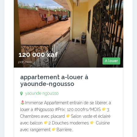
120 000 xaf
A louer
par mois
appartement a-louer à
yaounde-ngousso
yaounde ngousso
Immense Appartement entrain de se libérer, à
louer à #Ngousso #Prix: 120.000frs/MOIS
3
Chambres avec placard
Salon vaste et éclairé
avec balcon
2 Douches modernes
Cuisine
avec rangement
Barrière…