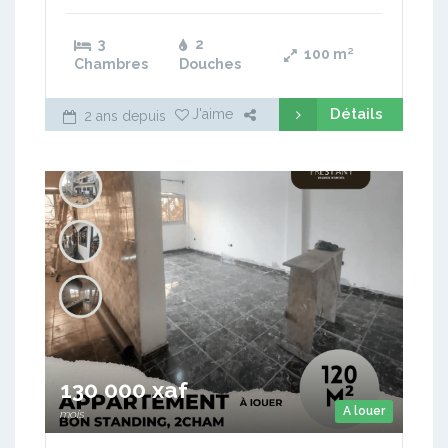
3
2
100
m²
Chambres
Douches
Détails
J'aime
2 ans depuis
130 000 xaf
A louer
mois