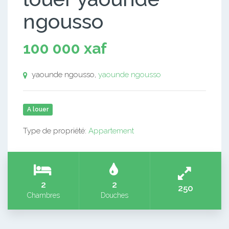
ngousso
100 000 xaf
yaounde ngousso,
yaounde ngousso
A louer
Type de propriété:
Appartement
2
2
250
Chambres
Douches