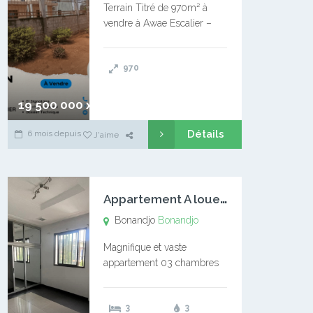
Terrain Titré de 970m² à
vendre à Awae Escalier –
Situé à Manassa, vers
Ngoantet – Non loin de
970
l’Université Catholique –
Encore d’autres Espaces
Disponibles – Terrain Titré –
19 500 000 xaf
…
Détails
6 mois depuis
J'aime
A
ppartement A louer Bonandjo
Bonandjo
Bonandjo
Magnifique et vaste
appartement 03 chambres
disponible à BONANDJO
DLA1 03 chambre 03
3
3
douches 01 vaste salon 01