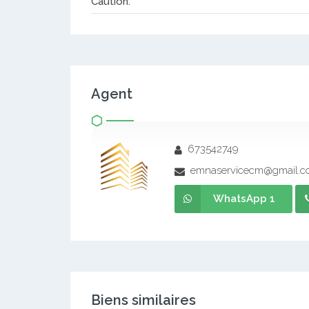
Caution:
Agent
673542749
emnaservicecm@gmail.
WhatsApp 1
Biens similaires