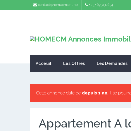
contact@homecm.online
+237 695032634
Acceuil
Les Offres
Les Demandes
Cette annonce date de
depuis 1 an
, il se pourr
Appartement A l