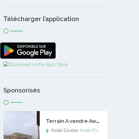
Télécharger l’application
Sponsorisés
T
errain A vendre Awaïe Escalier
Awaïe Escalier
Awaïe Escalier