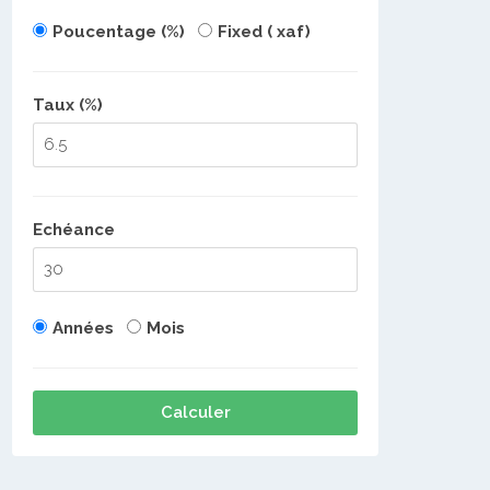
Poucentage (%)
Fixed ( xaf)
Taux (%)
Echéance
Années
Mois
Calculer