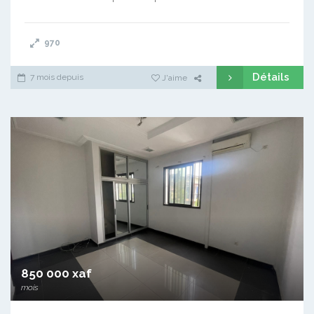
970
Détails
7 mois depuis
J'aime
850 000 xaf
mois