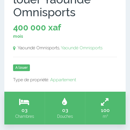
Omnisports
400 000 xaf
mois
Yaoundé Omnisports,
Yaoundé Omnisports
A louer
Type de propriété:
Appartement
03
03
100
Chambres
Douches
m²