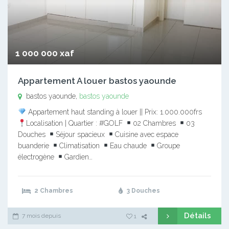
1 000 000 xaf
Appartement A louer bastos yaounde
bastos yaounde,
bastos yaounde
Appartement haut standing à louer || Prix: 1.000.000frs
Localisation | Quartier : #GOLF
02 Chambres
03
Douches
Séjour spacieux
Cuisine avec espace
buanderie
Climatisation
Eau chaude
Groupe
électrogène
Gardien…
2 Chambres
3 Douches
Détails
7 mois depuis
1