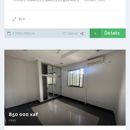
970
Détails
7 mois depuis
J'aime
850 000 xaf
mois