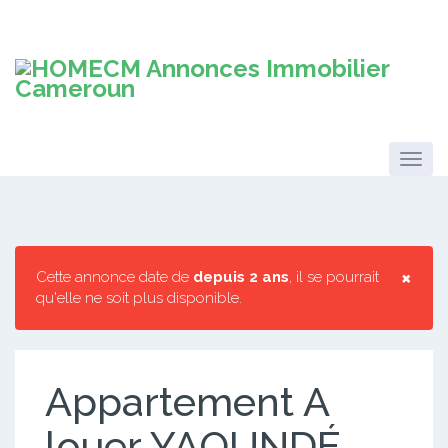
×
Cette annonce date de
depuis 2 ans
, il se pourrait
qu'elle ne soit plus disponible.
Appartement A
louer YAOUNDÉ