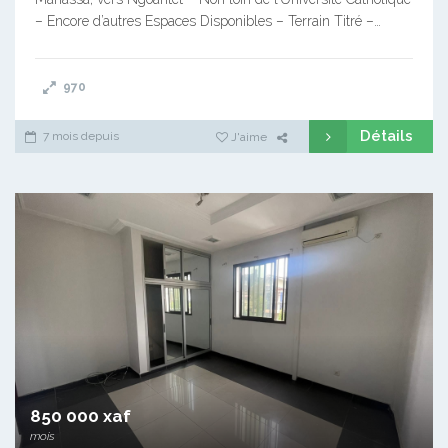
– Encore d’autres Espaces Disponibles – Terrain Titré –…
970
Détails
7 mois depuis
J'aime
850 000 xaf
mois