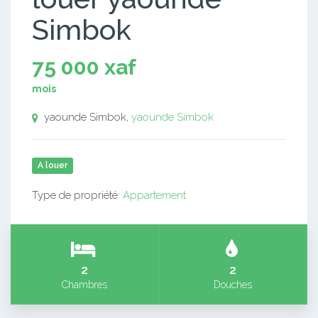
Simbok
75 000 xaf
mois
yaounde Simbok,
yaounde Simbok
A louer
Type de propriété:
Appartement
2
2
Chambres
Douches