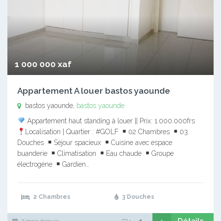
1 000 000 xaf
Appartement A louer bastos yaounde
bastos yaounde,
bastos yaounde
Appartement haut standing à louer || Prix: 1.000.000frs
Localisation | Quartier : #GOLF
02 Chambres
03
Douches
Séjour spacieux
Cuisine avec espace
buanderie
Climatisation
Eau chaude
Groupe
électrogène
Gardien…
2 Chambres
3 Douches
Détails
7 mois depuis