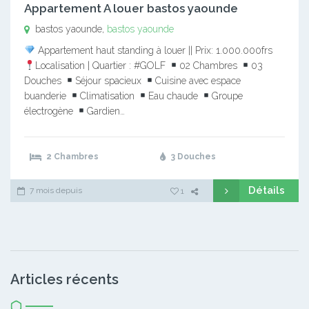
Appartement A louer bastos yaounde
bastos yaounde,
bastos yaounde
Appartement haut standing à louer || Prix: 1.000.000frs
Localisation | Quartier : #GOLF
02 Chambres
03
Douches
Séjour spacieux
Cuisine avec espace
buanderie
Climatisation
Eau chaude
Groupe
électrogène
Gardien…
2 Chambres
3 Douches
Détails
7 mois depuis
1
Articles récents