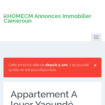
×
Cette annonce date de
depuis 5 ans
, il se pourrait
qu'elle ne soit plus disponible.
Appartement A
louer Yaoundé