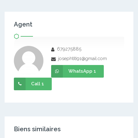
Agent
679275885
josephtiti91@gmail.com
WhatsApp 1
Call 1
Biens similaires