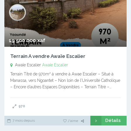
19 500 000 xaf
Terrain A vendre Awaïe Escalier
Awaïe Escalier
Awaïe Escalier
Terrain Titré de 970m² à vendre à Awae Escalier – Situé à
Manassa, vers Ngoantet – Non loin de l’Université Catholique
– Encore d’autres Espaces Disponibles – Terrain Titré –…
970
Détails
7 mois depuis
J'aime