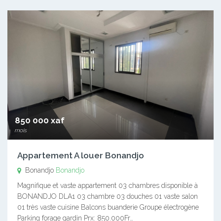
850 000 xaf
mois
Appartement A louer Bonandjo
Bonandjo
Bonandjo
Magnifique et vaste appartement 03 chambres disponible à
BONANDJO DLA1 03 chambre 03 douches 01 vaste salon
01 très vaste cuisine Balcons buanderie Groupe électrogène
Parking forage gardin Prx: 850.000Fr…