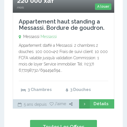
220 000 xaf
A louer
mois
Appartement haut standing a
Messassi. Bordure de goudron.
Messassi
Messassi
Appartement staffé a Messassi. 2 chambres 2
douches. 100 000×4+2 Frais de suivi client: 10 000
FCFA valable jusqu’à validation Commission: 1
mois de loyer Service immobilier Tél: (+237)
677298732/694494694…
3 Chambres
3 Douches
Détails
J'aime
5 ans depuis
Toutes Les Offres