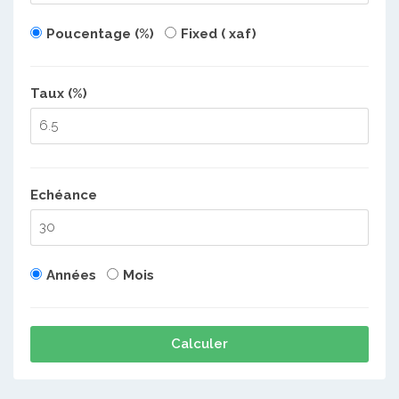
Poucentage (%)
Fixed ( xaf)
Taux (%)
Echéance
Années
Mois
Calculer