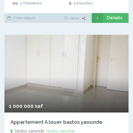
3 Chambres
3 Douches
Détails
7 mois depuis
J'aime
1 000 000 xaf
Appartement A louer bastos yaounde
bastos yaounde,
bastos yaounde