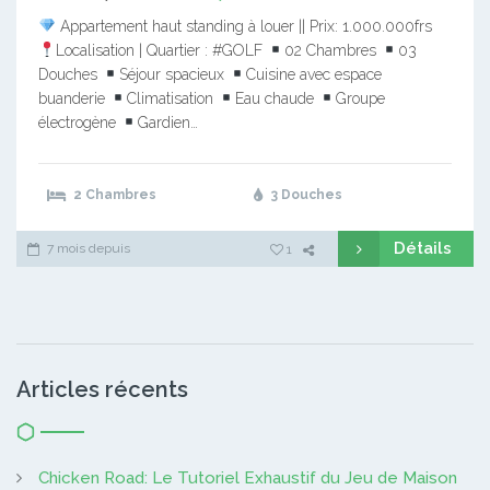
Appartement haut standing à louer || Prix: 1.000.000frs
Localisation | Quartier : #GOLF
02 Chambres
03
Douches
Séjour spacieux
Cuisine avec espace
buanderie
Climatisation
Eau chaude
Groupe
électrogène
Gardien…
2 Chambres
3 Douches
Détails
7 mois depuis
1
Articles récents
Chicken Road: Le Tutoriel Exhaustif du Jeu de Maison