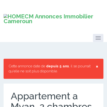
×
Cette annonce date de
depuis 5 ans
, il se pourrait
qu'elle ne soit plus disponible.
Appartement a
Mvan. 2 chambres