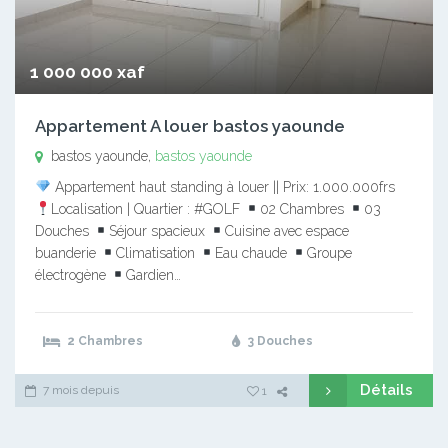
1 000 000 xaf
Appartement A louer bastos yaounde
bastos yaounde,
bastos yaounde
Appartement haut standing à louer || Prix: 1.000.000frs
Localisation | Quartier : #GOLF
02 Chambres
03
Douches
Séjour spacieux
Cuisine avec espace
buanderie
Climatisation
Eau chaude
Groupe
électrogène
Gardien…
2 Chambres
3 Douches
Détails
7 mois depuis
1