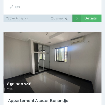
970
Détails
7 mois depuis
J'aime
850 000 xaf
mois
Appartement A louer Bonandjo