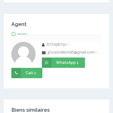
Agent
677298732--
jjcorporation56@gmail.com--
WhatsApp 1
Call 1
Biens similaires