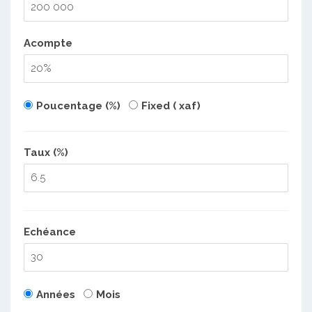
Acompte
Poucentage (%)
Fixed ( xaf)
Taux (%)
Echéance
Années
Mois