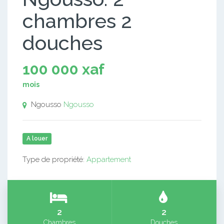
chambres 2
douches
100 000 xaf
mois
Ngousso
Ngousso
A louer
Type de propriété:
Appartement
2
2
Chambres
Douches