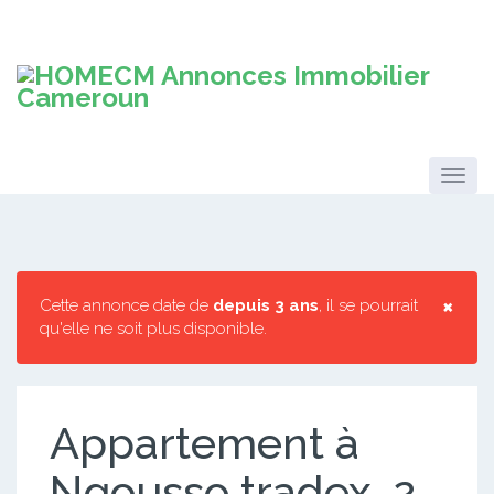
×
Cette annonce date de
depuis 3 ans
, il se pourrait
qu'elle ne soit plus disponible.
Appartement à
Ngousso tradex. 2