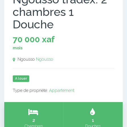
chambres 1
Douche
70 000 xaf
mois
Ngousso
Ngousso
A louer
Type de propriété:
Appartement
2
1
Chambres
Douches