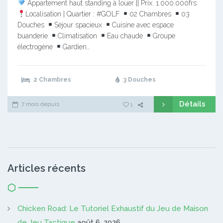
Appartement haut standing à louer || Prix: 1.000.000frs
Localisation | Quartier : #GOLF
02 Chambres
03
Douches
Séjour spacieux
Cuisine avec espace
buanderie
Climatisation
Eau chaude
Groupe
électrogène
Gardien…
2 Chambres
3 Douches
Détails
7 mois depuis
1
Articles récents
Chicken Road: Le Tutoriel Exhaustif du Jeu de Maison
de Jeu Tactique
août 6, 2026