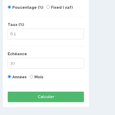
Poucentage (%)
Fixed ( xaf)
Taux (%)
Echéance
Années
Mois
Calculer