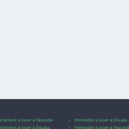
rtement à louer à Yaoundé
Immeuble à louer à Douala
rtement à louer à Douala
Immeuble à louer à Yaound