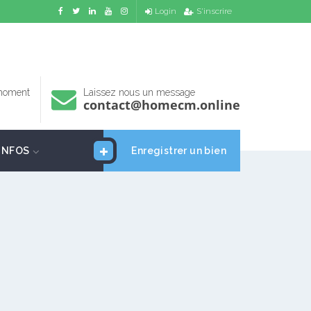
Login
S'inscrire
 moment
Laissez nous un message
contact@homecm.online
INFOS
Enregistrer un bien