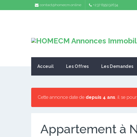
contact@homecm.online
+237 695032634
Acceuil
Les Offres
Les Demandes
Cette annonce date de
depuis 4 ans
, il se pou
Appartement à 