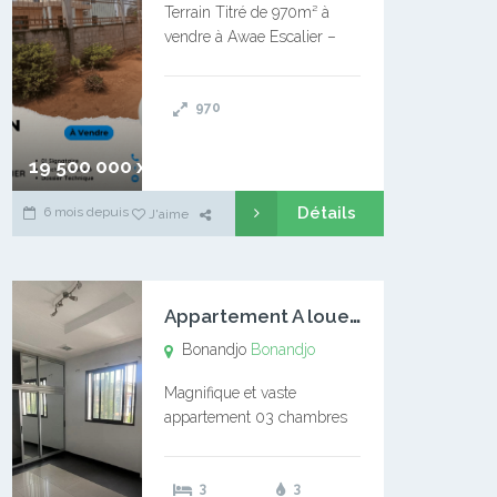
Terrain Titré de 970m² à
vendre à Awae Escalier –
Situé à Manassa, vers
Ngoantet – Non loin de
970
l’Université Catholique –
Encore d’autres Espaces
Disponibles – Terrain Titré –
19 500 000 xaf
…
Détails
6 mois depuis
J'aime
A
ppartement A louer Bonandjo
Bonandjo
Bonandjo
Magnifique et vaste
appartement 03 chambres
disponible à BONANDJO
DLA1 03 chambre 03
3
3
douches 01 vaste salon 01