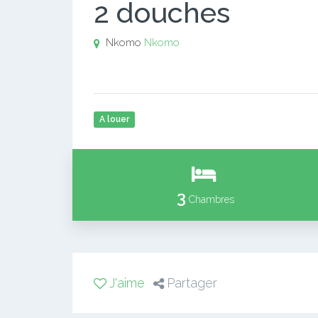
2 douches
Nkomo
Nkomo
A louer
3
Chambres
J'aime
Partager