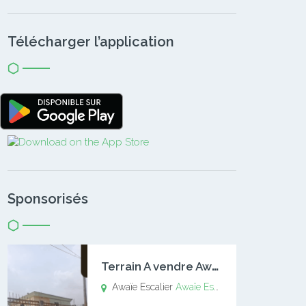
Télécharger l’application
Sponsorisés
T
errain A vendre Awaïe Escalier
Awaïe Escalier
Awaïe Escalier