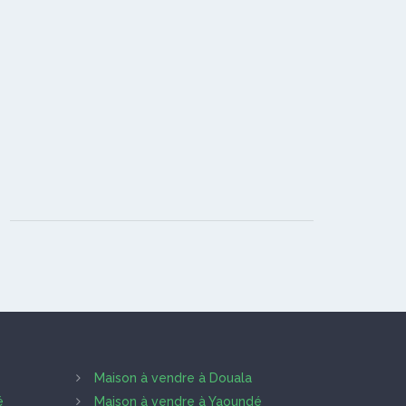
Maison à vendre à Douala
é
Maison à vendre à Yaoundé