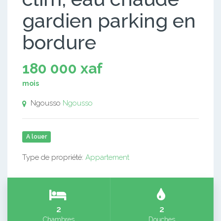
gardien parking en
bordure
180 000 xaf
mois
Ngousso
Ngousso
A louer
Type de propriété:
Appartement
2
2
Chambres
Douches