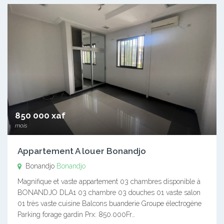
850 000 xaf
mois
Appartement A louer Bonandjo
Bonandjo
Bonandjo
Magnifique et vaste appartement 03 chambres disponible à
BONANDJO DLA1 03 chambre 03 douches 01 vaste salon
01 très vaste cuisine Balcons buanderie Groupe électrogène
Parking forage gardin Prx: 850.000Fr…