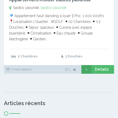
bastos yaounde,
bastos yaounde
Appartement haut standing à louer || Prix: 1.000.000frs
Localisation | Quartier : #GOLF
02 Chambres
03
Douches
Séjour spacieux
Cuisine avec espace
buanderie
Climatisation
Eau chaude
Groupe
électrogène
Gardien…
2 Chambres
3 Douches
Détails
7 mois depuis
1
Articles récents