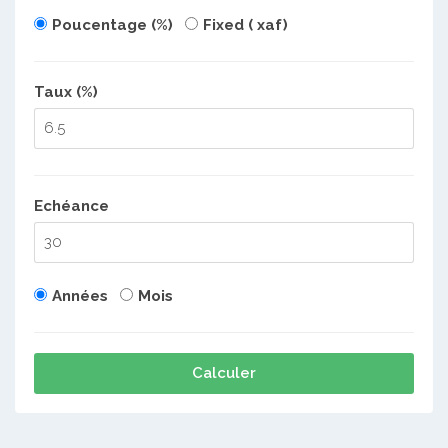
Poucentage (%)
Fixed ( xaf)
Taux (%)
Echéance
Années
Mois
Calculer