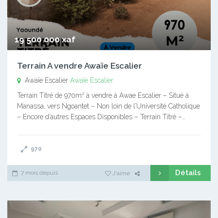
19 500 000 xaf
Terrain A vendre Awaïe Escalier
Awaïe Escalier
Awaïe Escalier
Terrain Titré de 970m² à vendre à Awae Escalier – Situé à
Manassa, vers Ngoantet – Non loin de l’Université Catholique
– Encore d’autres Espaces Disponibles – Terrain Titré –…
970
Détails
7 mois depuis
J'aime