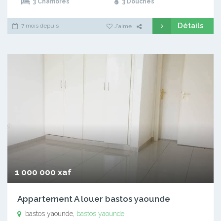
3 Chambres
3 Douches
Détails
7 mois depuis
J'aime
1 000 000 xaf
Appartement A louer bastos yaounde
bastos yaounde,
bastos yaounde