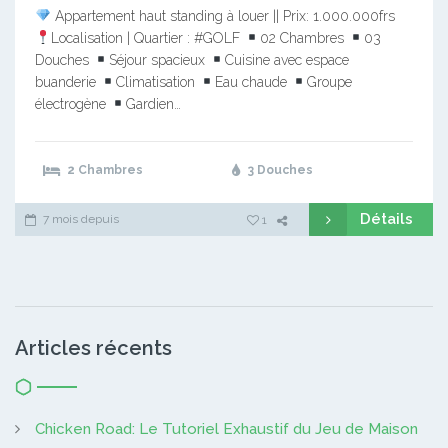
Appartement haut standing à louer || Prix: 1.000.000frs
Localisation | Quartier : #GOLF
02 Chambres
03
Douches
Séjour spacieux
Cuisine avec espace
buanderie
Climatisation
Eau chaude
Groupe
électrogène
Gardien…
2 Chambres
3 Douches
Détails
7 mois depuis
1
Articles récents
Chicken Road: Le Tutoriel Exhaustif du Jeu de Maison