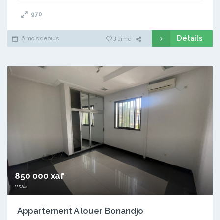
970
Détails
6 mois depuis
J'aime
850 000 xaf
mois
Appartement A louer Bonandjo