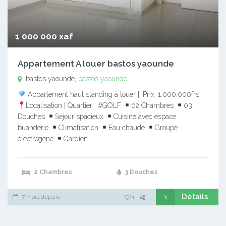
1 000 000 xaf
Appartement A louer bastos yaounde
bastos yaounde,
bastos yaounde
Appartement haut standing à louer || Prix: 1.000.000frs
Localisation | Quartier : #GOLF
02 Chambres
03
Douches
Séjour spacieux
Cuisine avec espace
buanderie
Climatisation
Eau chaude
Groupe
électrogène
Gardien…
2 Chambres
3 Douches
Détails
7 mois depuis
1