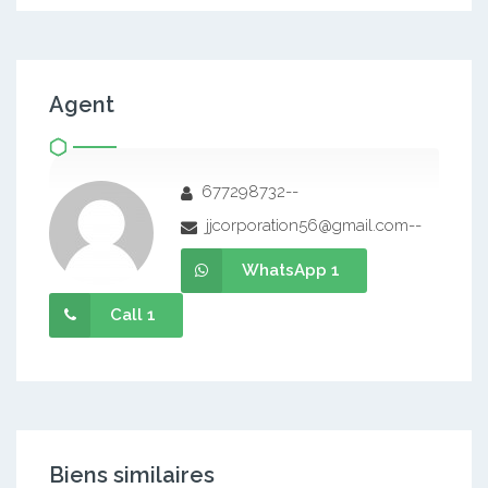
Agent
677298732--
jjcorporation56@gmail.com--
WhatsApp 1
Call 1
Biens similaires