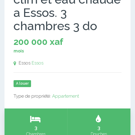
a Essos. 3
chambres 3 do
200 000 xaf
mois
Essos
Essos
A louer
Type de propriété:
Appartement
3
3
Chambres
Douches