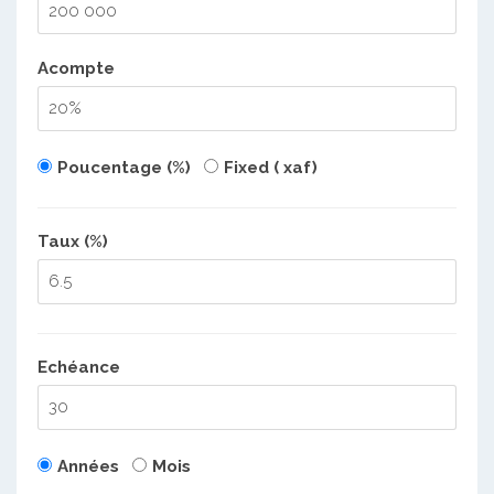
Acompte
Poucentage (%)
Fixed ( xaf)
Taux (%)
Echéance
Années
Mois