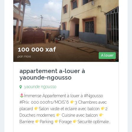
100 000 xaf
A louer
par mois
appartement a-louer à
yaounde-ngousso
yaounde ngousso
Immense Appartement à louer à #Ngousso
#Prix: 000.000frs/MOIS*6
3 Chambres avec
placard
Salon vaste et éclairé avec balcon
2
Douches modernes
Cuisine avec balcon
Barrière
Parking
Forage
Sécurité optimale…