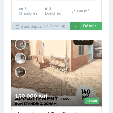
3
2
100
m²
Chambres
Douches
Détails
J'aime
2 ans depuis
150 000 xaf
A louer
mois