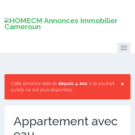
×
Cette annonce date de
depuis 4 ans
, il se pourrait
qu'elle ne soit plus disponible.
Appartement avec
eau