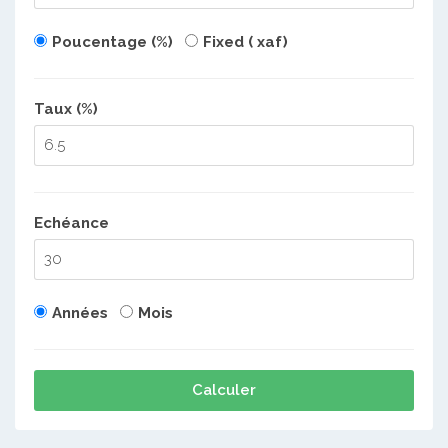
Poucentage (%)
Fixed ( xaf)
Taux (%)
Echéance
Années
Mois
Calculer