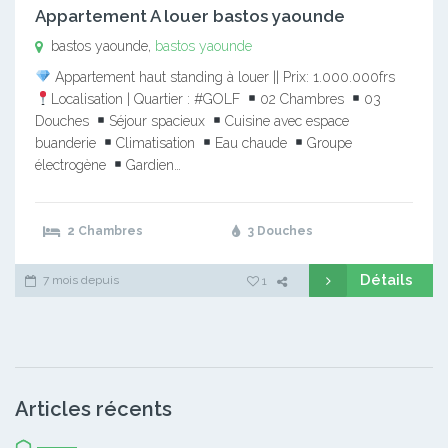
Appartement A louer bastos yaounde
bastos yaounde,
bastos yaounde
Appartement haut standing à louer || Prix: 1.000.000frs
Localisation | Quartier : #GOLF
02 Chambres
03
Douches
Séjour spacieux
Cuisine avec espace
buanderie
Climatisation
Eau chaude
Groupe
électrogène
Gardien…
2 Chambres
3 Douches
Détails
7 mois depuis
1
Articles récents