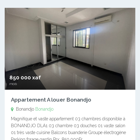
850 000 xaf
mois
Appartement A louer Bonandjo
Bonandjo
Bonandjo
Magnifique et vaste appartement 03 chambres disponible à
BONANDJO DLA1 03 chambre 03 douches 01 vaste salon
01 très vaste cuisine Balcons buanderie Groupe électrogène
Parking forage gardin Prx: 850.000Fr…