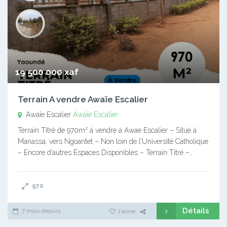
19 500 000 xaf
Terrain A vendre Awaïe Escalier
Awaïe Escalier
Awaïe Escalier
Terrain Titré de 970m² à vendre à Awae Escalier – Situé à
Manassa, vers Ngoantet – Non loin de l’Université Catholique
– Encore d’autres Espaces Disponibles – Terrain Titré –…
970
Détails
7 mois depuis
J'aime