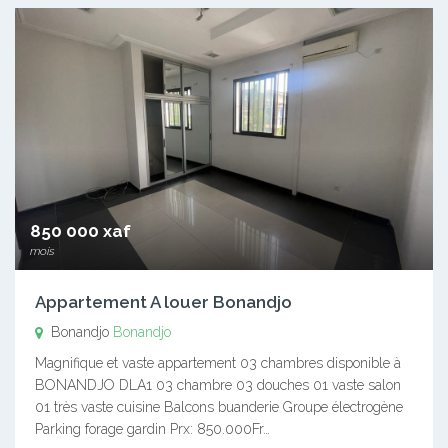
850 000 xaf
mois
Appartement A louer Bonandjo
Bonandjo
Bonandjo
Magnifique et vaste appartement 03 chambres disponible à
BONANDJO DLA1 03 chambre 03 douches 01 vaste salon
01 très vaste cuisine Balcons buanderie Groupe électrogène
Parking forage gardin Prx: 850.000Fr…