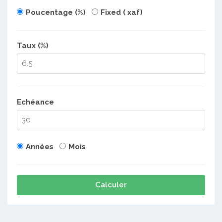
Poucentage (%)
Fixed ( xaf)
Taux (%)
Echéance
Années
Mois
Calculer