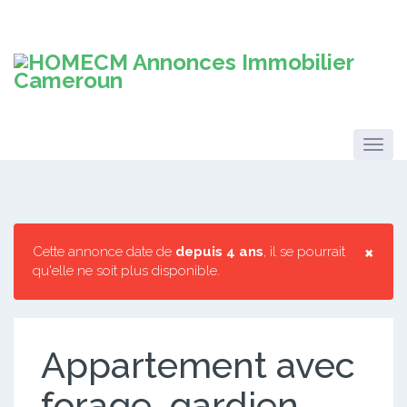
×
Cette annonce date de
depuis 4 ans
, il se pourrait
qu'elle ne soit plus disponible.
Appartement avec
forage, gardien,