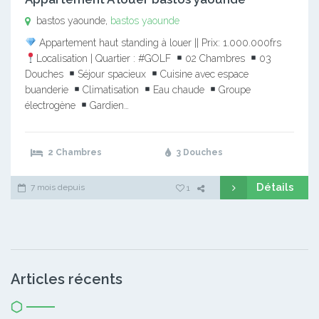
bastos yaounde,
bastos yaounde
Appartement haut standing à louer || Prix: 1.000.000frs
Localisation | Quartier : #GOLF
02 Chambres
03
Douches
Séjour spacieux
Cuisine avec espace
buanderie
Climatisation
Eau chaude
Groupe
électrogène
Gardien…
2 Chambres
3 Douches
Détails
7 mois depuis
1
Articles récents