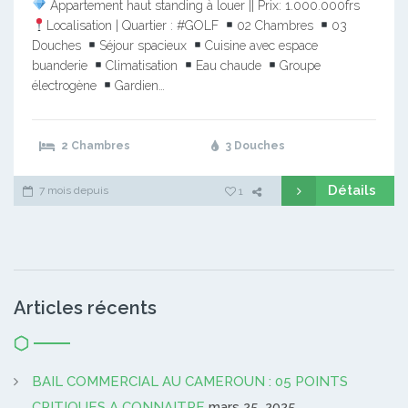
Appartement haut standing à louer || Prix: 1.000.000frs
Localisation | Quartier : #GOLF
02 Chambres
03
Douches
Séjour spacieux
Cuisine avec espace
buanderie
Climatisation
Eau chaude
Groupe
électrogène
Gardien…
2 Chambres
3 Douches
Détails
7 mois depuis
1
Articles récents
BAIL COMMERCIAL AU CAMEROUN : 05 POINTS
CRITIQUES A CONNAITRE
mars 25, 2025