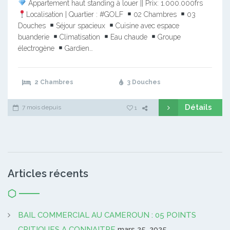
Appartement haut standing à louer || Prix: 1.000.000frs
Localisation | Quartier : #GOLF
02 Chambres
03
Douches
Séjour spacieux
Cuisine avec espace
buanderie
Climatisation
Eau chaude
Groupe
électrogène
Gardien…
2 Chambres
3 Douches
Détails
7 mois depuis
1
Articles récents
BAIL COMMERCIAL AU CAMEROUN : 05 POINTS
CRITIQUES A CONNAITRE
mars 25, 2025