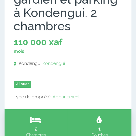
à Kondengui. 2
chambres
110 000 xaf
mois
Kondengui
Kondengui
A louer
Type de propriété:
Appartement
2
1
Chambres
Douches