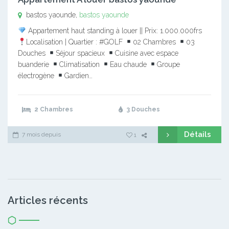
bastos yaounde,
bastos yaounde
Appartement haut standing à louer || Prix: 1.000.000frs
Localisation | Quartier : #GOLF
02 Chambres
03
Douches
Séjour spacieux
Cuisine avec espace
buanderie
Climatisation
Eau chaude
Groupe
électrogène
Gardien…
2 Chambres
3 Douches
Détails
7 mois depuis
1
Articles récents