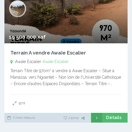
19 500 000 xaf
Terrain A vendre Awaïe Escalier
Awaïe Escalier
Awaïe Escalier
Terrain Titré de 970m² à vendre à Awae Escalier – Situé à
Manassa, vers Ngoantet – Non loin de l’Université Catholique
– Encore d’autres Espaces Disponibles – Terrain Titré –…
970
Détails
7 mois depuis
J'aime