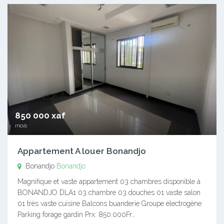
850 000 xaf
mois
Appartement A louer Bonandjo
Bonandjo
Bonandjo
Magnifique et vaste appartement 03 chambres disponible à
BONANDJO DLA1 03 chambre 03 douches 01 vaste salon
01 très vaste cuisine Balcons buanderie Groupe électrogène
Parking forage gardin Prx: 850.000Fr…