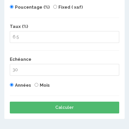
Poucentage (%)
Fixed ( xaf)
Taux (%)
Echéance
Années
Mois
Calculer