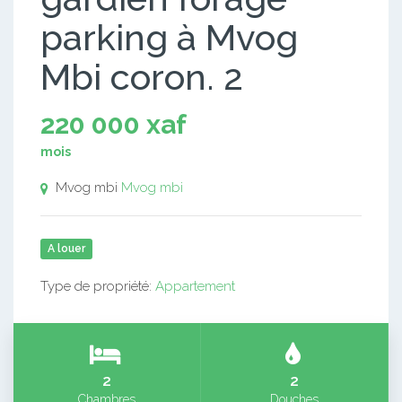
parking à Mvog
Mbi coron. 2
220 000 xaf
mois
Mvog mbi
Mvog mbi
A louer
Type de propriété:
Appartement
2
2
Chambres
Douches