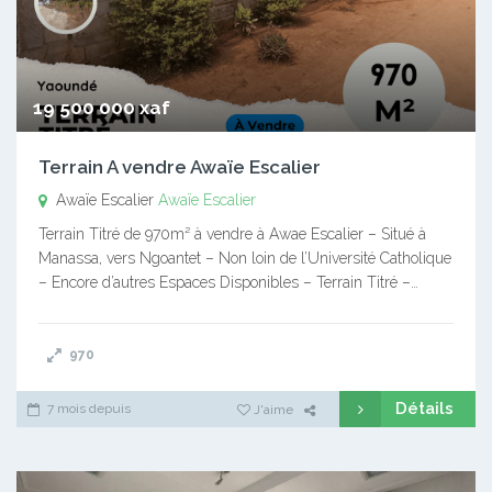
19 500 000 xaf
Terrain A vendre Awaïe Escalier
Awaïe Escalier
Awaïe Escalier
Terrain Titré de 970m² à vendre à Awae Escalier – Situé à
Manassa, vers Ngoantet – Non loin de l’Université Catholique
– Encore d’autres Espaces Disponibles – Terrain Titré –…
970
Détails
7 mois depuis
J'aime