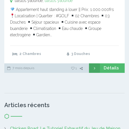
bastos yaounde,
bastos yaounde
Appartement haut standing à louer || Prix: 1.000.000frs
Localisation | Quartier : #GOLF
02 Chambres
03
Douches
Séjour spacieux
Cuisine avec espace
buanderie
Climatisation
Eau chaude
Groupe
électrogène
Gardien…
2 Chambres
3 Douches
Détails
7 mois depuis
1
Articles récents
Chicken Road: Le Tutoriel Exhaustif du Jeu de Maison