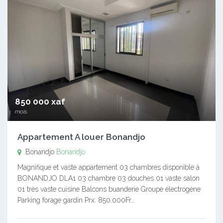
850 000 xaf
mois
Appartement A louer Bonandjo
Bonandjo
Bonandjo
Magnifique et vaste appartement 03 chambres disponible à
BONANDJO DLA1 03 chambre 03 douches 01 vaste salon
01 très vaste cuisine Balcons buanderie Groupe électrogène
Parking forage gardin Prx: 850.000Fr…