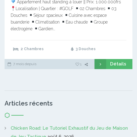
Appartement haut standing à louer || Prix: 1.000.000frs
Localisation | Quartier : #GOLF
02 Chambres
03
Douches
Séjour spacieux
Cuisine avec espace
buanderie
Climatisation
Eau chaude
Groupe
électrogène
Gardien…
2 Chambres
3 Douches
Détails
7 mois depuis
1
Articles récents
Chicken Road: Le Tutoriel Exhaustif du Jeu de Maison
de Jeu Tactique
août 6, 2026