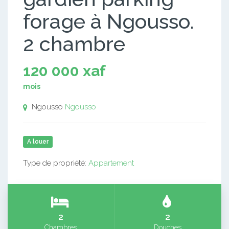
forage à Ngousso.
2 chambre
120 000 xaf
mois
Ngousso
Ngousso
A louer
Type de propriété:
Appartement
2
2
Chambres
Douches