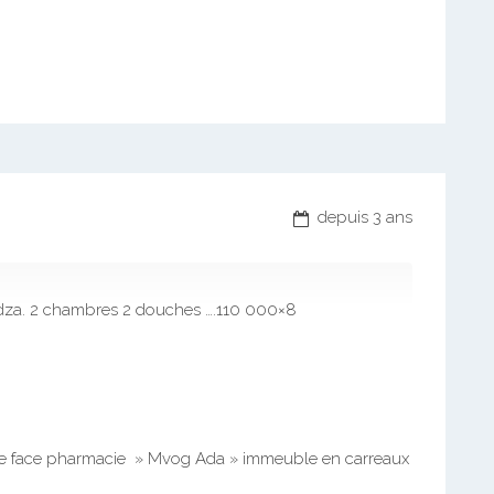
depuis 3 ans
dza. 2 chambres 2 douches ….110 000×8
re face pharmacie » Mvog Ada » immeuble en carreaux