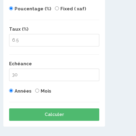
Poucentage (%)
Fixed ( xaf)
Taux (%)
Echéance
Années
Mois
Calculer