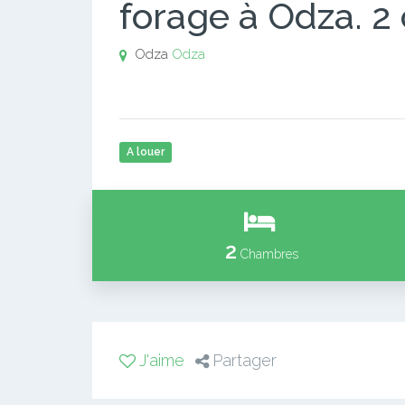
forage à Odza. 2
Odza
Odza
A louer
2
Chambres
J'aime
Partager