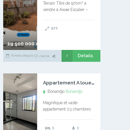
Terrain Titré de 970m² à
vendre à Awae Escalier –
Situé à Manassa, vers
Ngoantet – Non loin de
970
l’Université Catholique –
Encore d’autres Espaces
Disponibles – Terrain Titré –
19 500 000 xaf
…
Détails
6 mois depuis
J'aime
A
ppartement A louer Bonandjo
Bonandjo
Bonandjo
Magnifique et vaste
appartement 03 chambres
disponible à BONANDJO
DLA1 03 chambre 03
3
3
douches 01 vaste salon 01