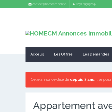
contact@homecm.online
+237 695032634
Acceuil
Les Offres
Les Demandes
Cette annonce date de
depuis 3 ans
, il se pou
Appartement ave