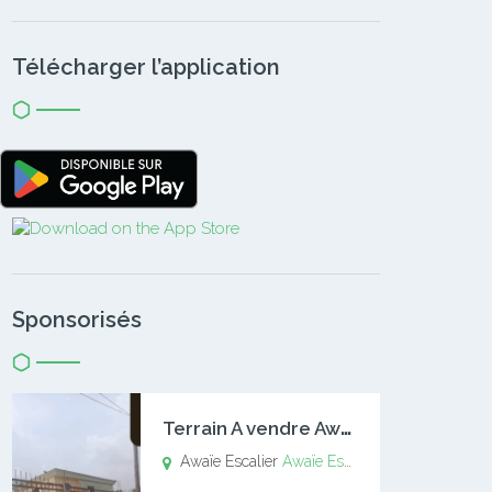
Télécharger l’application
Sponsorisés
T
errain A vendre Awaïe Escalier
Awaïe Escalier
Awaïe Escalier