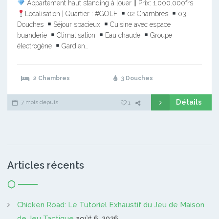
Appartement haut standing à louer || Prix: 1.000.000frs
Localisation | Quartier : #GOLF
02 Chambres
03
Douches
Séjour spacieux
Cuisine avec espace
buanderie
Climatisation
Eau chaude
Groupe
électrogène
Gardien…
2 Chambres
3 Douches
Détails
7 mois depuis
1
Articles récents
Chicken Road: Le Tutoriel Exhaustif du Jeu de Maison
de Jeu Tactique
août 6, 2026