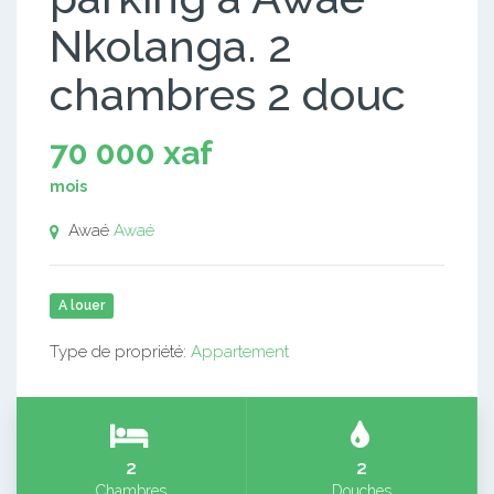
Nkolanga. 2
chambres 2 douc
70 000 xaf
mois
Awaé
Awaé
A louer
Type de propriété:
Appartement
2
2
Chambres
Douches