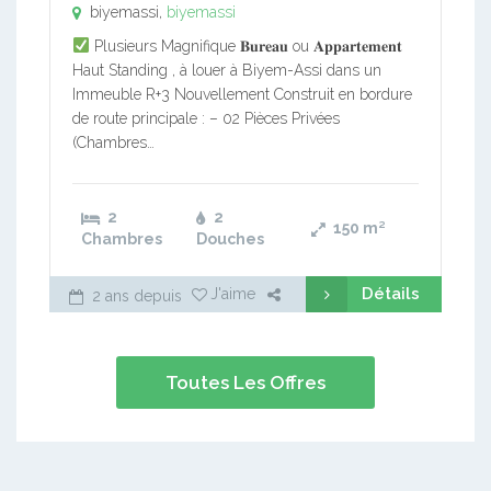
biyemassi,
biyemassi
Plusieurs Magnifique 𝐁𝐮𝐫𝐞𝐚𝐮 ou 𝐀𝐩𝐩𝐚𝐫𝐭𝐞𝐦𝐞𝐧𝐭
Haut Standing , à louer à Biyem-Assi dans un
Immeuble R+3 Nouvellement Construit en bordure
de route principale : – 02 Pièces Privées
(Chambres…
2
2
150
m²
Chambres
Douches
Détails
J'aime
2 ans depuis
Toutes Les Offres