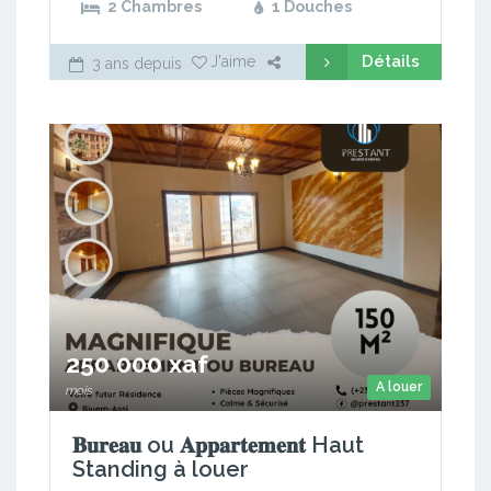
2 Chambres
1 Douches
Détails
J'aime
3 ans depuis
250 000 xaf
A louer
mois
𝐁𝐮𝐫𝐞𝐚𝐮 ou 𝐀𝐩𝐩𝐚𝐫𝐭𝐞𝐦𝐞𝐧𝐭 Haut
Standing à louer