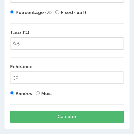
Poucentage (%)
Fixed ( xaf)
Taux (%)
Echéance
Années
Mois
Calculer