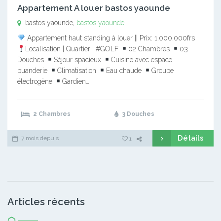
Appartement A louer bastos yaounde
bastos yaounde,
bastos yaounde
Appartement haut standing à louer || Prix: 1.000.000frs
Localisation | Quartier : #GOLF
02 Chambres
03
Douches
Séjour spacieux
Cuisine avec espace
buanderie
Climatisation
Eau chaude
Groupe
électrogène
Gardien…
2 Chambres
3 Douches
Détails
7 mois depuis
1
Articles récents