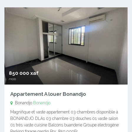
850 000 xaf
mois
Appartement A louer Bonandjo
Bonandjo
Bonandjo
Magnifique et vaste appartement 03 chambres disponible à
BONANDJO DLA1 03 chambre 03 douches 01 vaste salon
01 très vaste cuisine Balcons buanderie Groupe électrogène
Parking forage gardin Prx: 850.000Fr…