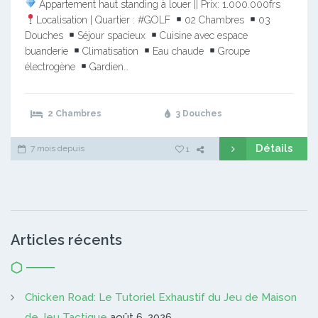
Appartement haut standing à louer || Prix: 1.000.000frs
Localisation | Quartier : #GOLF
02 Chambres
03
Douches
Séjour spacieux
Cuisine avec espace
buanderie
Climatisation
Eau chaude
Groupe
électrogène
Gardien…
2 Chambres
3 Douches
Détails
7 mois depuis
1
Articles récents
Chicken Road: Le Tutoriel Exhaustif du Jeu de Maison
de Jeu Tactique
août 6, 2026