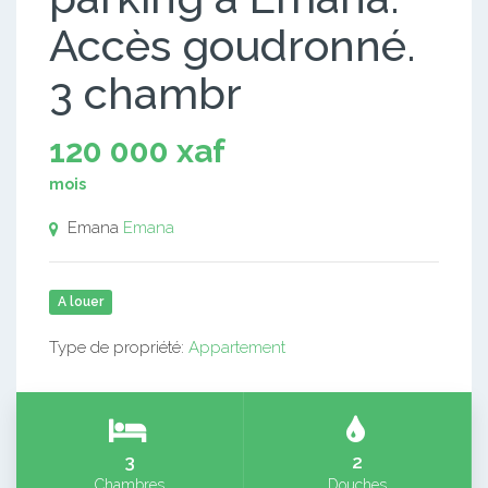
Accès goudronné.
3 chambr
120 000 xaf
mois
Emana
Emana
A louer
Type de propriété:
Appartement
3
2
Chambres
Douches