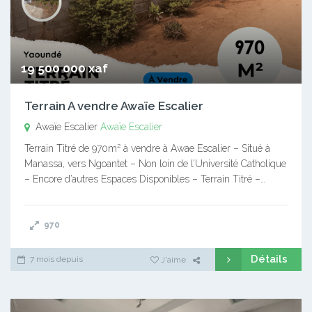
19 500 000 xaf
Terrain A vendre Awaïe Escalier
Awaïe Escalier
Awaïe Escalier
Terrain Titré de 970m² à vendre à Awae Escalier – Situé à
Manassa, vers Ngoantet – Non loin de l’Université Catholique
– Encore d’autres Espaces Disponibles – Terrain Titré –…
970
Détails
7 mois depuis
J'aime