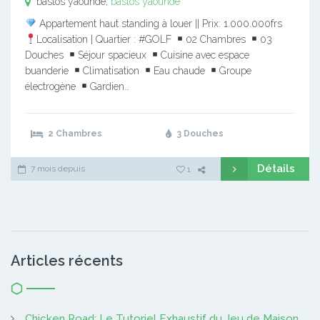
bastos yaounde,
bastos yaounde
Appartement haut standing à louer || Prix: 1.000.000frs
Localisation | Quartier : #GOLF
02 Chambres
03
Douches
Séjour spacieux
Cuisine avec espace
buanderie
Climatisation
Eau chaude
Groupe
électrogène
Gardien…
2 Chambres
3 Douches
Détails
7 mois depuis
1
Articles récents
Chicken Road: Le Tutoriel Exhaustif du Jeu de Maison