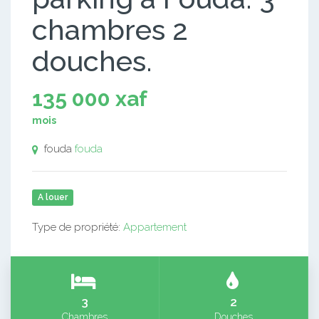
chambres 2
douches.
135 000 xaf
mois
fouda
fouda
A louer
Type de propriété:
Appartement
3
2
Chambres
Douches