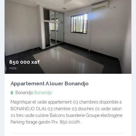
850 000 xaf
mois
Appartement A louer Bonandjo
Bonandjo
Bonandjo
Magnifique et vaste appartement 03 chambres disponible à
BONANDJO DLA1 03 chambre 03 douches 01 vaste salon
01 très vaste cuisine Balcons buanderie Groupe électrogène
Parking forage gardin Prx: 850.000Fr…