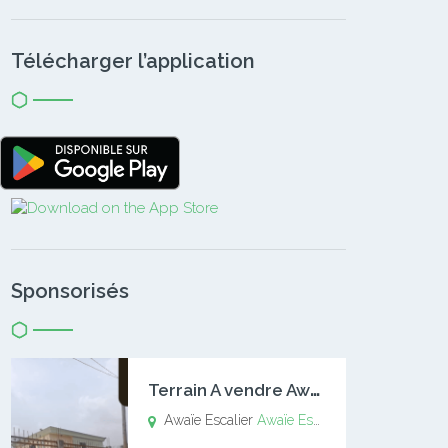
Télécharger l’application
Sponsorisés
T
errain A vendre Awaïe Escalier
Awaïe Escalier
Awaïe Escalier