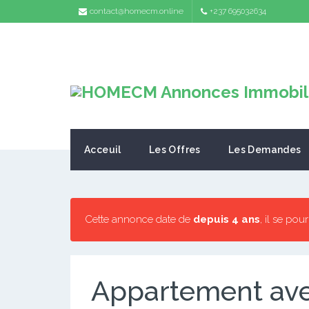
contact@homecm.online
+237 695032634
Acceuil
Les Offres
Les Demandes
Cette annonce date de
depuis 4 ans
, il se pou
Appartement ave