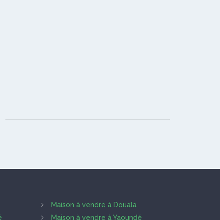
Maison à vendre à Douala
é
Maison à vendre à Yaoundé