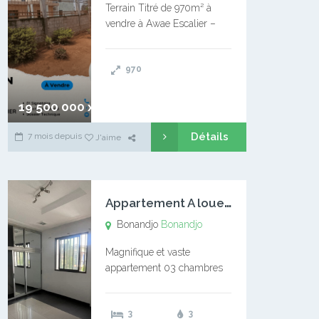
Terrain Titré de 970m² à
vendre à Awae Escalier –
Situé à Manassa, vers
Ngoantet – Non loin de
970
l’Université Catholique –
Encore d’autres Espaces
Disponibles – Terrain Titré –
19 500 000 xaf
…
Détails
7 mois depuis
J'aime
A
ppartement A louer Bonandjo
Bonandjo
Bonandjo
Magnifique et vaste
appartement 03 chambres
disponible à BONANDJO
DLA1 03 chambre 03
3
3
douches 01 vaste salon 01