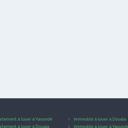
rtement à louer à Yaoundé
Immeuble à louer à Douala
rtement à louer à Douala
Immeuble à louer à Yaound