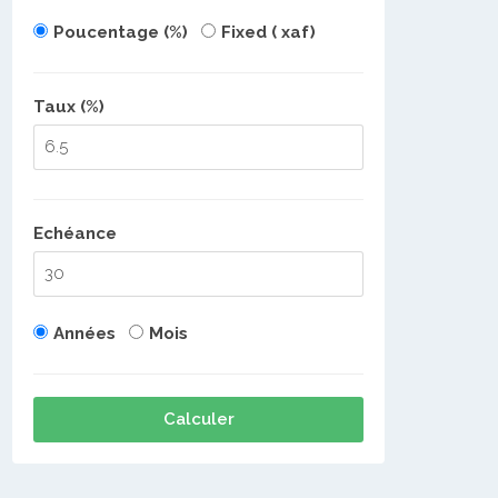
Poucentage (%)
Fixed ( xaf)
Taux (%)
Echéance
Années
Mois
Calculer