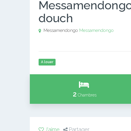
Messamendongo.
douch
Messamendongo
Messamendongo
A louer
2
Chambres
J'aime
Partager