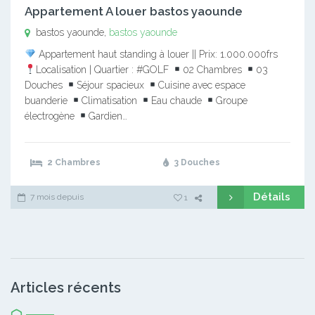
Appartement A louer bastos yaounde
bastos yaounde,
bastos yaounde
Appartement haut standing à louer || Prix: 1.000.000frs
Localisation | Quartier : #GOLF
02 Chambres
03
Douches
Séjour spacieux
Cuisine avec espace
buanderie
Climatisation
Eau chaude
Groupe
électrogène
Gardien…
2 Chambres
3 Douches
Détails
7 mois depuis
1
Articles récents