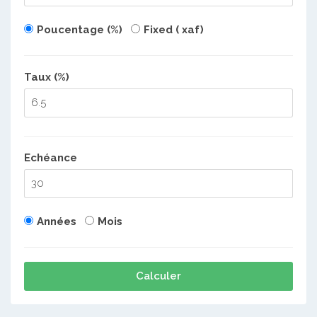
Poucentage (%)
Fixed ( xaf)
Taux (%)
Echéance
Années
Mois
Calculer