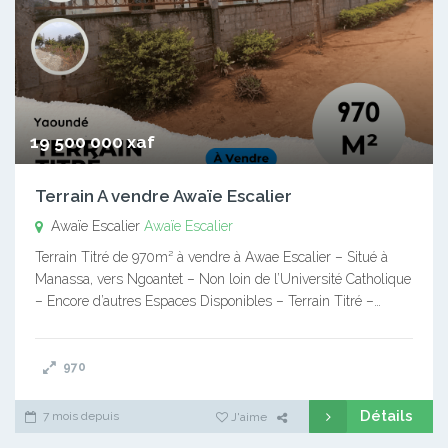
19 500 000 xaf
Terrain A vendre Awaïe Escalier
Awaïe Escalier
Awaïe Escalier
Terrain Titré de 970m² à vendre à Awae Escalier – Situé à
Manassa, vers Ngoantet – Non loin de l’Université Catholique
– Encore d’autres Espaces Disponibles – Terrain Titré –…
970
Détails
7 mois depuis
J'aime