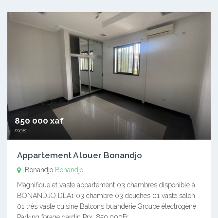
850 000 xaf
mois
Appartement A louer Bonandjo
Bonandjo
Bonandjo
Magnifique et vaste appartement 03 chambres disponible à
BONANDJO DLA1 03 chambre 03 douches 01 vaste salon
01 très vaste cuisine Balcons buanderie Groupe électrogène
Parking forage gardin Prx: 850.000Fr…