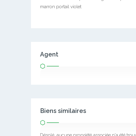
marron portail violet
Agent
Biens similaires
Désolé, aucune propriété associée n'a été trou