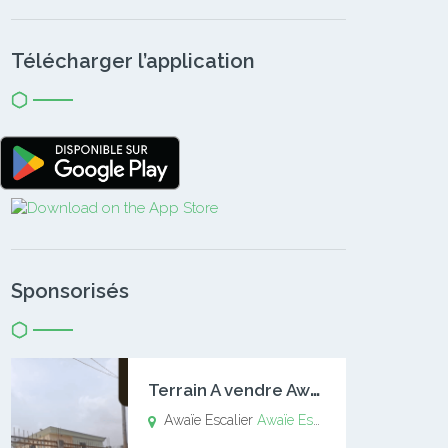
Télécharger l’application
Sponsorisés
T
errain A vendre Awaïe Escalier
Awaïe Escalier
Awaïe Escalier