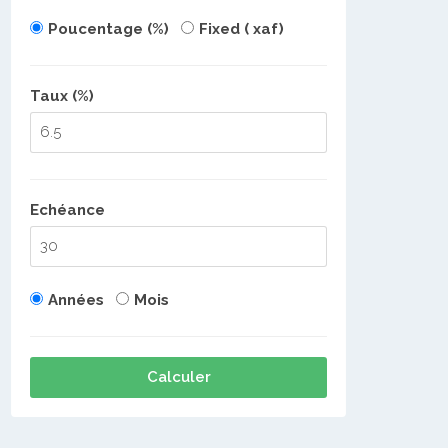
Poucentage (%)
Fixed ( xaf)
Taux (%)
Echéance
Années
Mois
Calculer