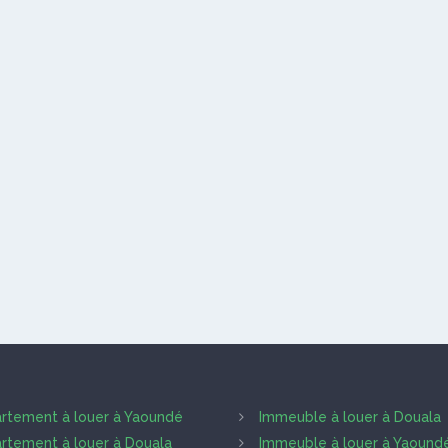
rtement à louer à Yaoundé
Immeuble à louer à Douala
rtement à louer à Douala
Immeuble à louer à Yaound