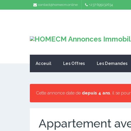
contact@homecm.online
+237 695032634
Acceuil
Les Offres
Les Demandes
Cette annonce date de
depuis 4 ans
, il se pou
Appartement avec