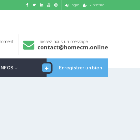
Login
S'inscrire
 moment
Laissez nous un message
contact@homecm.online
INFOS
Enregistrer un bien