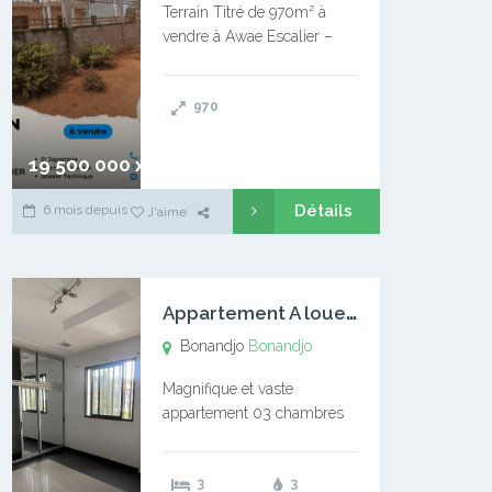
Terrain Titré de 970m² à
vendre à Awae Escalier –
Situé à Manassa, vers
Ngoantet – Non loin de
970
l’Université Catholique –
Encore d’autres Espaces
Disponibles – Terrain Titré –
19 500 000 xaf
…
Détails
6 mois depuis
J'aime
A
ppartement A louer Bonandjo
Bonandjo
Bonandjo
Magnifique et vaste
appartement 03 chambres
disponible à BONANDJO
DLA1 03 chambre 03
3
3
douches 01 vaste salon 01