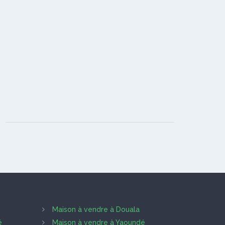
Maison à vendre à Douala
é
Maison à vendre à Yaoundé