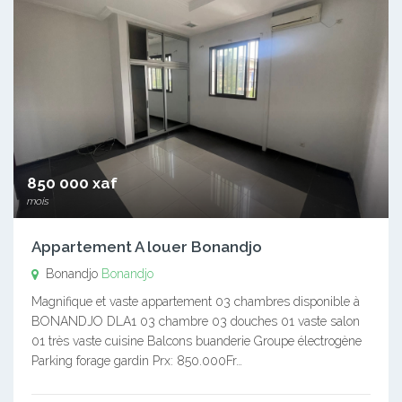
850 000 xaf
mois
Appartement A louer Bonandjo
Bonandjo
Bonandjo
Magnifique et vaste appartement 03 chambres disponible à
BONANDJO DLA1 03 chambre 03 douches 01 vaste salon
01 très vaste cuisine Balcons buanderie Groupe électrogène
Parking forage gardin Prx: 850.000Fr…