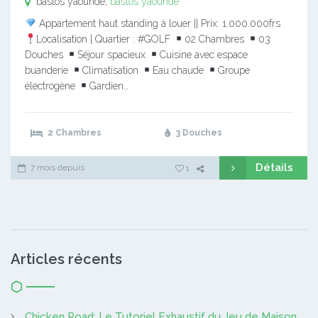
bastos yaounde,
bastos yaounde
Appartement haut standing à louer || Prix: 1.000.000frs
Localisation | Quartier : #GOLF
02 Chambres
03
Douches
Séjour spacieux
Cuisine avec espace
buanderie
Climatisation
Eau chaude
Groupe
électrogène
Gardien…
2 Chambres
3 Douches
Détails
7 mois depuis
1
Articles récents
Chicken Road: Le Tutoriel Exhaustif du Jeu de Maison