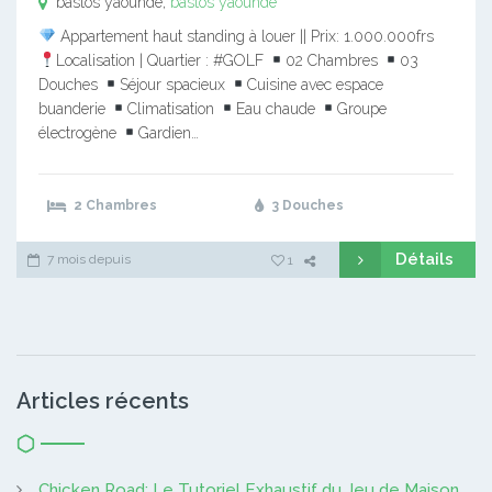
bastos yaounde,
bastos yaounde
Appartement haut standing à louer || Prix: 1.000.000frs
Localisation | Quartier : #GOLF
02 Chambres
03
Douches
Séjour spacieux
Cuisine avec espace
buanderie
Climatisation
Eau chaude
Groupe
électrogène
Gardien…
2 Chambres
3 Douches
Détails
7 mois depuis
1
Articles récents
Chicken Road: Le Tutoriel Exhaustif du Jeu de Maison