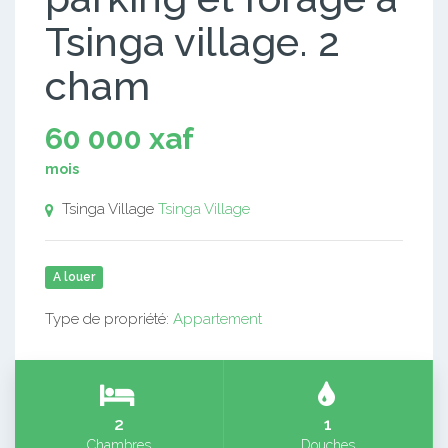
Tsinga village. 2
cham
60 000 xaf
mois
Tsinga Village
Tsinga Village
A louer
Type de propriété:
Appartement
2
1
Chambres
Douches