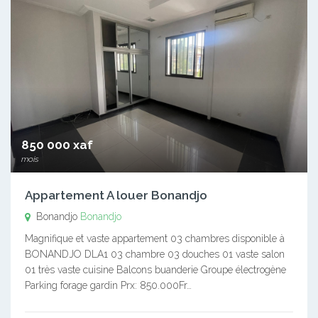
850 000 xaf
mois
Appartement A louer Bonandjo
Bonandjo
Bonandjo
Magnifique et vaste appartement 03 chambres disponible à
BONANDJO DLA1 03 chambre 03 douches 01 vaste salon
01 très vaste cuisine Balcons buanderie Groupe électrogène
Parking forage gardin Prx: 850.000Fr…