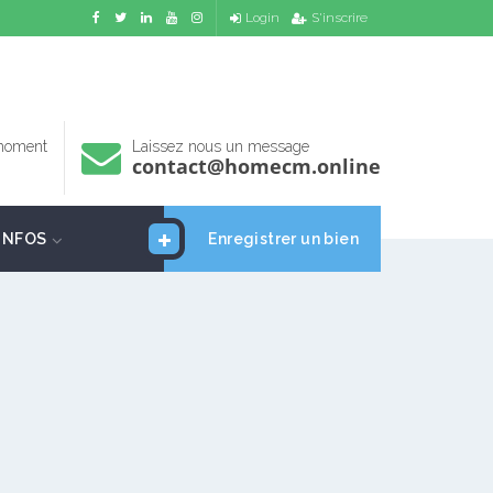
Login
S'inscrire
 moment
Laissez nous un message
contact@homecm.online
INFOS
Enregistrer un bien