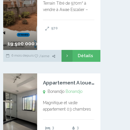
Terrain Titré de 970m² à
vendre à Awae Escalier –
Situé à Manassa, vers
Ngoantet – Non loin de
970
l’Université Catholique –
Encore d’autres Espaces
Disponibles – Terrain Titré –
19 500 000 xaf
…
Détails
6 mois depuis
J'aime
A
ppartement A louer Bonandjo
Bonandjo
Bonandjo
Magnifique et vaste
appartement 03 chambres
disponible à BONANDJO
DLA1 03 chambre 03
3
3
douches 01 vaste salon 01