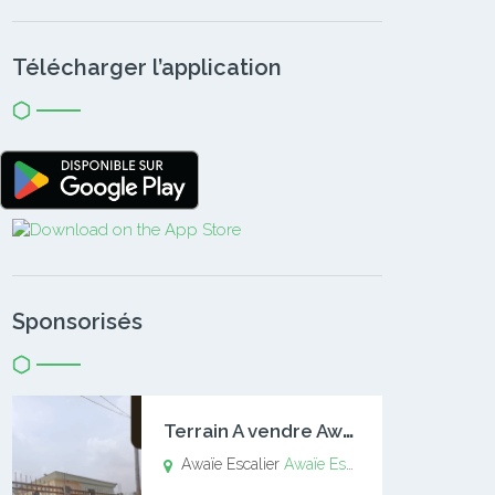
Télécharger l’application
Sponsorisés
T
errain A vendre Awaïe Escalier
Awaïe Escalier
Awaïe Escalier