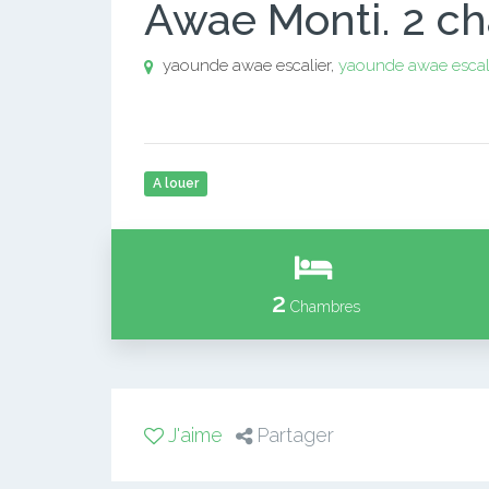
Awae Monti. 2 c
yaounde awae escalier,
yaounde awae escal
A louer
2
Chambres
J'aime
Partager