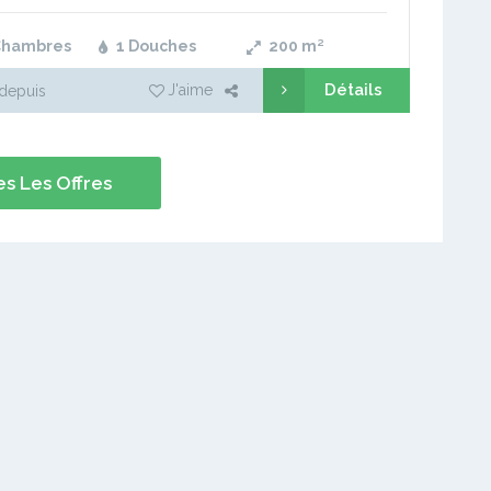
Chambres
1 Douches
200
m²
Détails
J'aime
depuis
s Les Offres