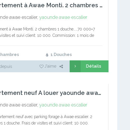
Appartement à Awae Monti. 2 chambres 1 douche.
de awae escalier,
yaounde awae escalier
ment à Awae Monti. 2 chambres 1 douche……70 000×7
 visites et suivi client: 10 000. Commission: 1 mois de
rvice immobilier Tél/Wa: 6 77 29 87 32/694494694…
Chambres
1 Douches
Détails
J'aime
depuis
Appartement neuf A louer yaounde awae escalier
de awae escalier,
yaounde awae escalier
rtement neuf avec parking forage à Awae escalier. 2
 1 douche. Frais de visites et suivi client: 10 000.
on: 1 mois de loyer Service immobilier pro La…