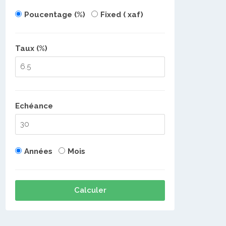
Poucentage (%)
Fixed ( xaf)
Taux (%)
Echéance
Années
Mois
Calculer