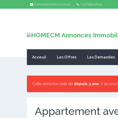
contact@homecm.online
+237 695032634
Acceuil
Les Offres
Les Demandes
Cette annonce date de
depuis 3 ans
, il se pou
Appartement ave