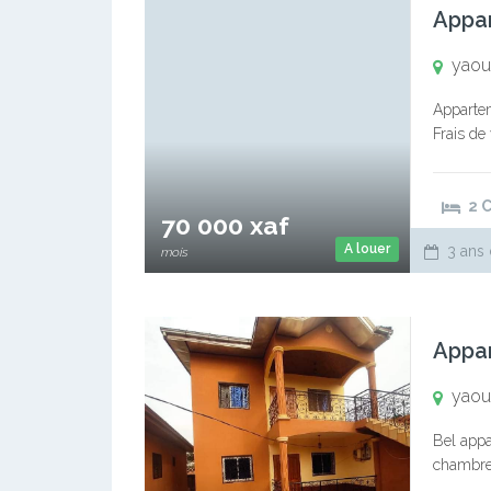
yaoun
Apparte
Frais de
loyer Se
2 
70 000 xaf
A louer
3 ans 
mois
yaoun
Bel appa
chambres
Commissi