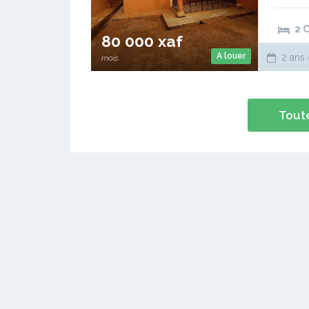
2 
80 000 xaf
A louer
2 ans 
mois
Toute