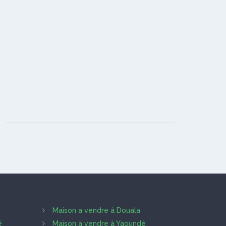
Maison à vendre à Douala
é
Maison à vendre à Yaoundé