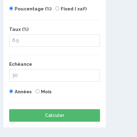
Poucentage (%)
Fixed ( xaf)
Taux (%)
Echéance
Années
Mois
Calculer