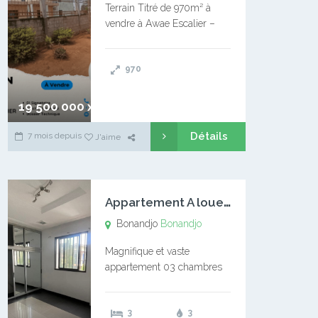
Terrain Titré de 970m² à
vendre à Awae Escalier –
Situé à Manassa, vers
Ngoantet – Non loin de
970
l’Université Catholique –
Encore d’autres Espaces
Disponibles – Terrain Titré –
19 500 000 xaf
…
Détails
7 mois depuis
J'aime
A
ppartement A louer Bonandjo
Bonandjo
Bonandjo
Magnifique et vaste
appartement 03 chambres
disponible à BONANDJO
DLA1 03 chambre 03
3
3
douches 01 vaste salon 01