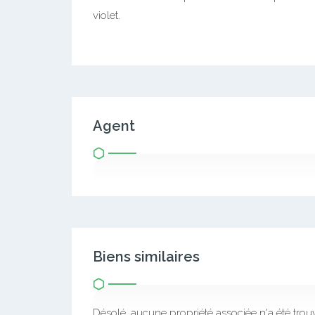
violet.
Agent
Biens similaires
Désolé, aucune propriété associée n'a été trou