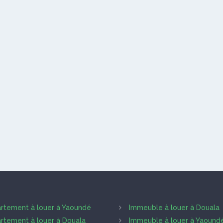
rtement à louer à Yaoundé
Immeuble à louer à Douala
rtement à louer à Douala
Immeuble à louer à Yaound