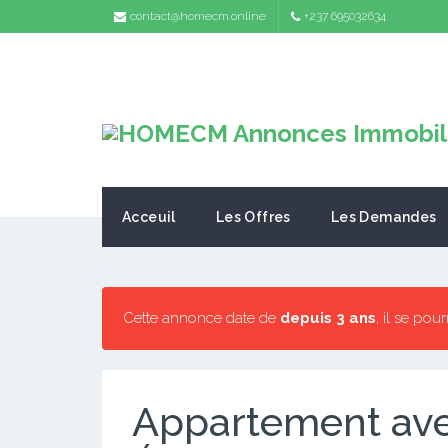
contact@homecm.online
+237 695032634
Acceuil
Les Offres
Les Demandes
Cette annonce date de
depuis 3 ans
, il se pou
Appartement ave