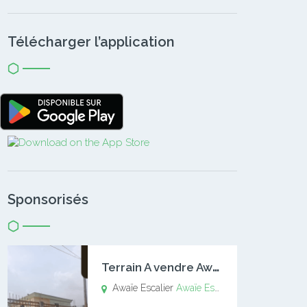
Télécharger l’application
Sponsorisés
T
errain A vendre Awaïe Escalier
Awaïe Escalier
Awaïe Escalier