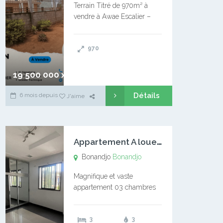
Terrain Titré de 970m² à
vendre à Awae Escalier –
Situé à Manassa, vers
Ngoantet – Non loin de
970
l’Université Catholique –
Encore d’autres Espaces
Disponibles – Terrain Titré –
19 500 000 xaf
…
Détails
6 mois depuis
J'aime
A
ppartement A louer Bonandjo
Bonandjo
Bonandjo
Magnifique et vaste
appartement 03 chambres
disponible à BONANDJO
DLA1 03 chambre 03
3
3
douches 01 vaste salon 01