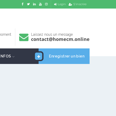
Login
S'inscrire
 moment
Laissez nous un message
contact@homecm.online
INFOS
Enregistrer un bien