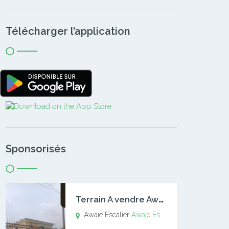
Télécharger l’application
Sponsorisés
T
errain A vendre Awaïe Escalier
Awaïe Escalier
Awaïe Escalier