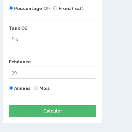
Poucentage (%)
Fixed ( xaf)
Taux (%)
Echéance
Années
Mois
Calculer