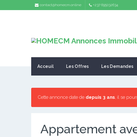
contact@homecm.online
+237 695032634
Acceuil
Les Offres
Les Demandes
Cette annonce date de
depuis 3 ans
, il se pou
Appartement ave