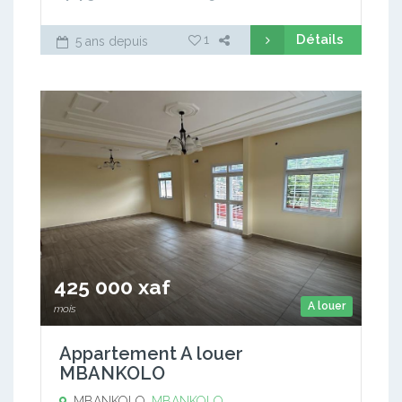
Détails
1
5 ans depuis
425 000 xaf
A louer
mois
Appartement A louer
MBANKOLO
MBANKOLO,
MBANKOLO