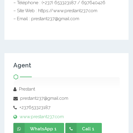
– Téléphone : (+237) 653323187 / 697640426
– Site Web : https://www.prestant237.com
– Email : prestant237@gmail.com
Agent
Prestant
prestant237@gmail.com
+237653323187
www.prestant237.com
WhatsApp 1
Call 1