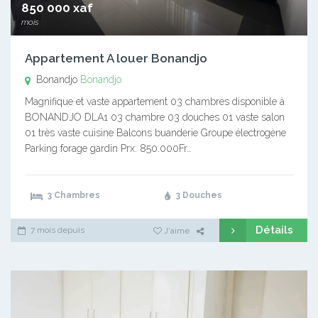
850 000 xaf
mois
Appartement A louer Bonandjo
Bonandjo
Bonandjo
Magnifique et vaste appartement 03 chambres disponible à
BONANDJO DLA1 03 chambre 03 douches 01 vaste salon
01 très vaste cuisine Balcons buanderie Groupe électrogène
Parking forage gardin Prx: 850.000Fr…
3 Chambres
3 Douches
Détails
7 mois depuis
J'aime