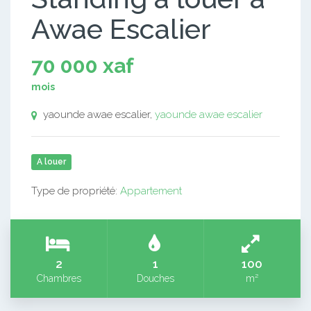
Awae Escalier
70 000 xaf
mois
yaounde awae escalier,
yaounde awae escalier
A louer
Type de propriété:
Appartement
2
1
100
Chambres
Douches
m²