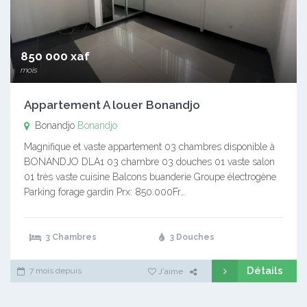
850 000 xaf
mois
Appartement A louer Bonandjo
Bonandjo
Bonandjo
Magnifique et vaste appartement 03 chambres disponible à
BONANDJO DLA1 03 chambre 03 douches 01 vaste salon
01 très vaste cuisine Balcons buanderie Groupe électrogène
Parking forage gardin Prx: 850.000Fr…
3 Chambres
3 Douches
Détails
7 mois depuis
J'aime