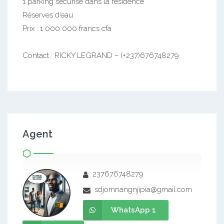
1 parking sécurisé dans la résidence
Réserves d’eau
Prix : 1 000 000 francs cfa
Contact : RICKY LEGRAND – (+237)676748279
Agent
237676748279
sdjomnangnjipia@gmail.com
WhatsApp 1