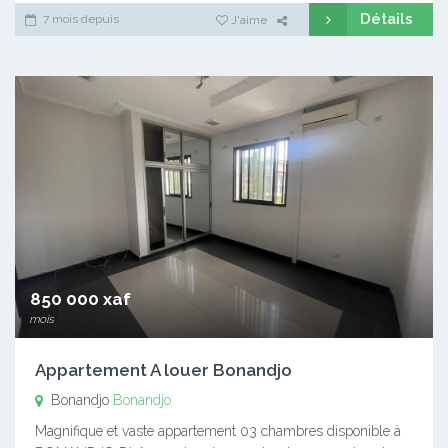
Détails
7 mois depuis
J'aime
850 000 xaf
mois
Appartement A louer Bonandjo
Bonandjo
Bonandjo
Magnifique et vaste appartement 03 chambres disponible à