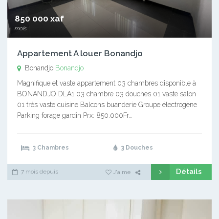
850 000 xaf
mois
Appartement A louer Bonandjo
Bonandjo
Bonandjo
Magnifique et vaste appartement 03 chambres disponible à
BONANDJO DLA1 03 chambre 03 douches 01 vaste salon
01 très vaste cuisine Balcons buanderie Groupe électrogène
Parking forage gardin Prx: 850.000Fr…
3 Chambres
3 Douches
Détails
7 mois depuis
J'aime