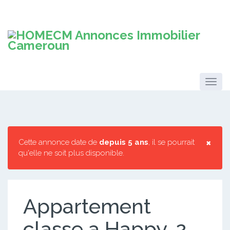
×
Cette annonce date de
depuis 5 ans
, il se pourrait
qu'elle ne soit plus disponible.
Appartement
classe a Happy. 2