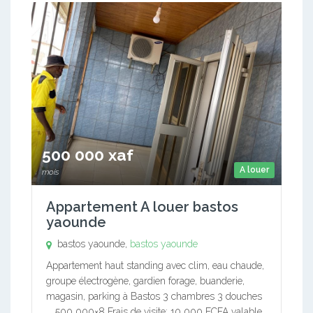
500 000 xaf
A louer
mois
Appartement A louer bastos
yaounde
bastos yaounde,
bastos yaounde
Appartement haut standing avec clim, eau chaude,
groupe électrogène, gardien forage, buanderie,
magasin, parking à Bastos 3 chambres 3 douches
…..500 000×8 Frais de visite: 10 000 FCFA valable