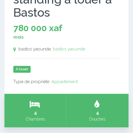
Bastos
780 000 xaf
mois
bastos yaounde,
bastos yaounde
A louer
Type de propriété:
Appartement
4
4
Chambres
Douches