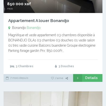
850 000 xaf
mois
Appartement A louer Bonandjo
Bonandjo
Bonandjo
Magnifique et vaste appartement 03 chambres disponible à
BONANDJO DLA1 03 chambre 03 douches 01 vaste salon
01 très vaste cuisine Balcons buanderie Groupe électrogène
Parking forage gardin Prx: 850.000Fr…
3 Chambres
3 Douches
Détails
7 mois depuis
J'aime