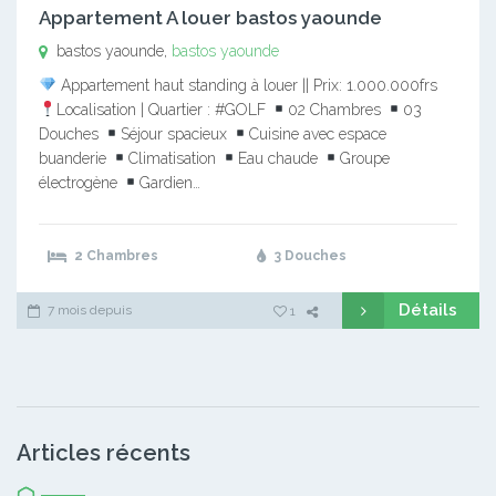
Appartement A louer bastos yaounde
bastos yaounde,
bastos yaounde
Appartement haut standing à louer || Prix: 1.000.000frs
Localisation | Quartier : #GOLF
02 Chambres
03
Douches
Séjour spacieux
Cuisine avec espace
buanderie
Climatisation
Eau chaude
Groupe
électrogène
Gardien…
2 Chambres
3 Douches
Détails
7 mois depuis
1
Articles récents