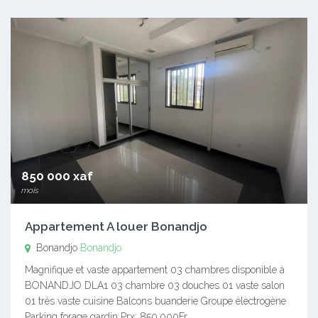
850 000 xaf
mois
Appartement A louer Bonandjo
Bonandjo
Bonandjo
Magnifique et vaste appartement 03 chambres disponible à
BONANDJO DLA1 03 chambre 03 douches 01 vaste salon
01 très vaste cuisine Balcons buanderie Groupe électrogène
Parking forage gardin Prx: 850.000Fr…