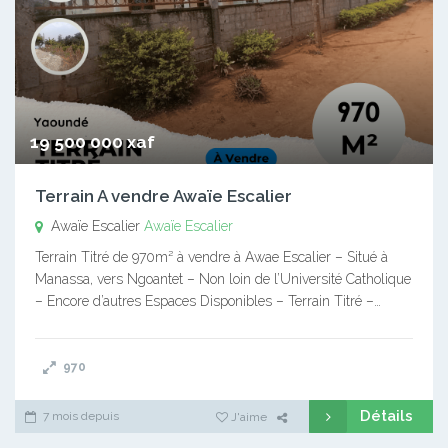
19 500 000 xaf
Terrain A vendre Awaïe Escalier
Awaïe Escalier
Awaïe Escalier
Terrain Titré de 970m² à vendre à Awae Escalier – Situé à
Manassa, vers Ngoantet – Non loin de l’Université Catholique
– Encore d’autres Espaces Disponibles – Terrain Titré –…
970
Détails
7 mois depuis
J'aime