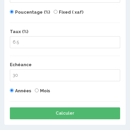
Poucentage (%)
Fixed ( xaf)
Taux (%)
Echéance
Années
Mois
Calculer