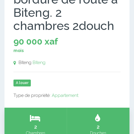
Biteng. 2
chambres 2douch
90 000 xaf
mois
Biteng
Biteng
A louer
Type de propriété:
Appartement
2
2
Chambres
Douches