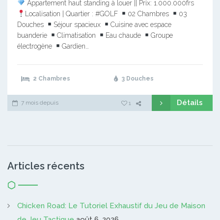
Appartement haut standing à louer || Prix: 1.000.000frs
Localisation | Quartier : #GOLF
02 Chambres
03
Douches
Séjour spacieux
Cuisine avec espace
buanderie
Climatisation
Eau chaude
Groupe
électrogène
Gardien…
2 Chambres
3 Douches
Détails
7 mois depuis
1
Articles récents
Chicken Road: Le Tutoriel Exhaustif du Jeu de Maison
de Jeu Tactique
août 6, 2026