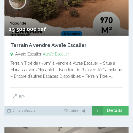
19 500 000 xaf
Terrain A vendre Awaïe Escalier
Awaïe Escalier
Awaïe Escalier
Terrain Titré de 970m² à vendre à Awae Escalier – Situé à
Manassa, vers Ngoantet – Non loin de l’Université Catholique
– Encore d’autres Espaces Disponibles – Terrain Titré –…
970
Détails
7 mois depuis
J'aime