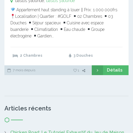
bastos yaounde,
bastos yaounde
Appartement haut standing à louer || Prix: 1.000.000frs
Localisation | Quartier : #GOLF
02 Chambres
03
Douches
Séjour spacieux
Cuisine avec espace
buanderie
Climatisation
Eau chaude
Groupe
électrogène
Gardien…
2 Chambres
3 Douches
Détails
7 mois depuis
1
Articles récents
Chicken Road: Le Tutoriel Exhaustif du Jeu de Maison