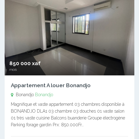
850 000 xaf
mois
Appartement A louer Bonandjo
Bonandjo
Bonandjo
Magnifique et vaste appartement 03 chambres disponible à
BONANDJO DLA1 03 chambre 03 douches 01 vaste salon
01 très vaste cuisine Balcons buanderie Groupe électrogène
Parking forage gardin Prx: 850.000Fr…