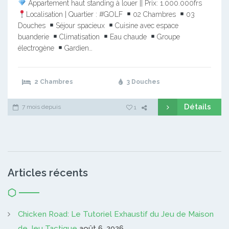
Appartement haut standing à louer || Prix: 1.000.000frs
Localisation | Quartier : #GOLF
02 Chambres
03
Douches
Séjour spacieux
Cuisine avec espace
buanderie
Climatisation
Eau chaude
Groupe
électrogène
Gardien…
2 Chambres
3 Douches
Détails
7 mois depuis
1
Articles récents
Chicken Road: Le Tutoriel Exhaustif du Jeu de Maison
de Jeu Tactique
août 6, 2026