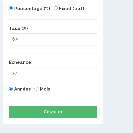
Poucentage (%)
Fixed ( xaf)
Taux (%)
Echéance
Années
Mois
Calculer