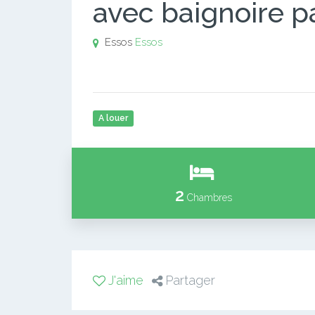
avec baignoire p
Essos
Essos
A louer
2
Chambres
J'aime
Partager