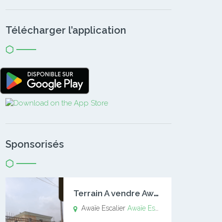
Télécharger l’application
Sponsorisés
T
errain A vendre Awaïe Escalier
Awaïe Escalier
Awaïe Escalier