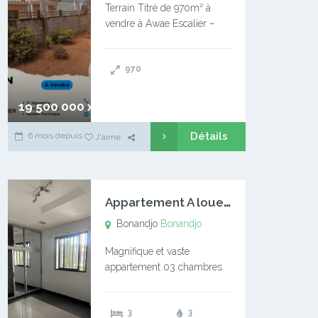
Terrain Titré de 970m² à
vendre à Awae Escalier –
Situé à Manassa, vers
Ngoantet – Non loin de
970
l’Université Catholique –
Encore d’autres Espaces
Disponibles – Terrain Titré –
19 500 000 xaf
…
Détails
6 mois depuis
J'aime
A
ppartement A louer Bonandjo
Bonandjo
Bonandjo
Magnifique et vaste
appartement 03 chambres
disponible à BONANDJO
DLA1 03 chambre 03
3
3
douches 01 vaste salon 01