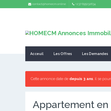
contact@homecm.online
+237 695032634
Acceuil
Les Offres
Les Demandes
Cette annonce date de
depuis 3 ans
, il se pou
Appartement en 