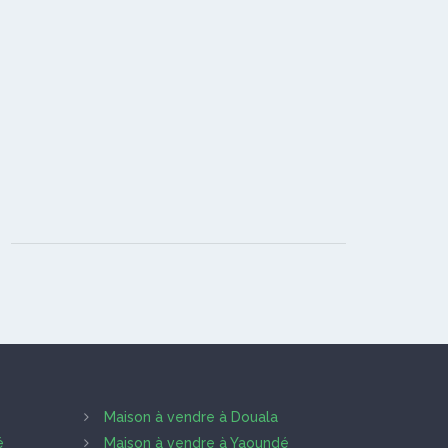
Maison à vendre à Douala
é
Maison à vendre à Yaoundé