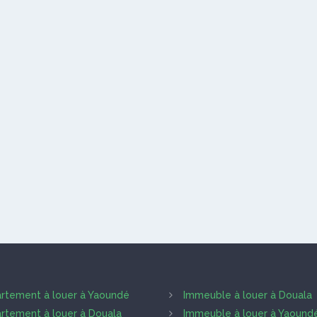
rtement à louer à Yaoundé
Immeuble à louer à Douala
rtement à louer à Douala
Immeuble à louer à Yaound