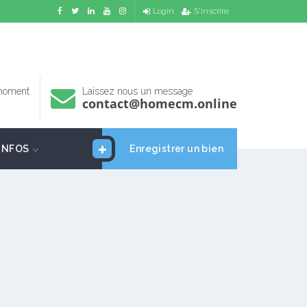
Login
S'inscrire
 moment
Laissez nous un message
contact@homecm.online
INFOS
Enregistrer un bien